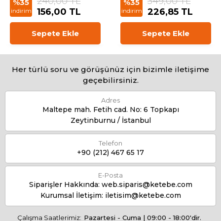
240,00 TL
349,00 TL
%35
%35
156,00 TL
226,85 TL
indirim
indirim
Sepete Ekle
Sepete Ekle
Her türlü soru ve görüşünüz için bizimle iletişime
geçebilirsiniz.
Adres
Maltepe mah. Fetih cad. No: 6 Topkapı
Zeytinburnu / İstanbul
Telefon
+90 (212) 467 65 17
E-Posta
Siparişler Hakkında:
web.siparis@ketebe.com
Kurumsal İletişim:
iletisim@ketebe.com
Çalışma Saatlerimiz:
Pazartesi - Cuma | 09:00 - 18:00'dir.