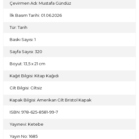
birincil Batılı ve Osmanlı kaynaklarından hazırladığı bu
Çevirmen Adı: Mustafa Gündüz
özgün araştırmada Fatih’in dehası yanında, Enderun
Mektebi’nin kökeni, mimari yapısı, müfredatı, günlük hayatı
İlk Basım Tarihi: 01.06.2026
ve devletteki fonksiyonuyla çöküşünün sıra dışı öyküsünü
akademik bir üslupla anlatmaktadır.
Tür: Tarih
Baskı Sayısı: 1
Sayfa Sayısı: 320
Boyut: 13,5 x 21 cm
Kağıt Bilgisi: Kitap Kağıdı
Cilt Bilgisi: Ciltsiz
Kapak Bilgisi: Amerikan Cilt Bristol Kapak
ISBN: 978-625-8581-99-7
Yayınevi: Ketebe
Yayın No: 1685