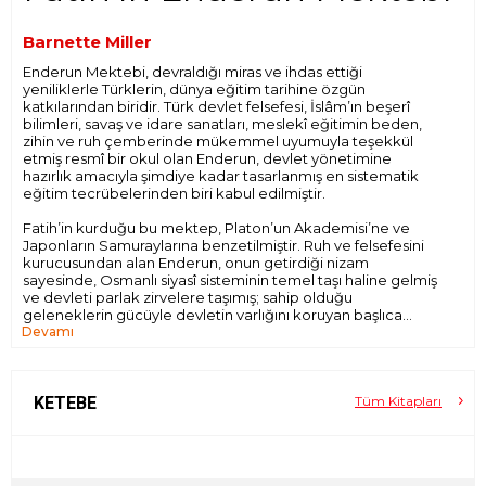
Barnette Miller
Enderun Mektebi, devraldığı miras ve ihdas ettiği
yeniliklerle Türklerin, dünya eğitim tarihine özgün
katkılarından biridir. Türk devlet felsefesi, İslâm’ın beşerî
bilimleri, savaş ve idare sanatları, meslekî eğitimin beden,
zihin ve ruh çemberinde mükemmel uyumuyla teşekkül
etmiş resmî bir okul olan Enderun, devlet yönetimine
hazırlık amacıyla şimdiye kadar tasarlanmış en sistematik
eğitim tecrübelerinden biri kabul edilmiştir.
Fatih’in kurduğu bu mektep, Platon’un Akademisi’ne ve
Japonların Samuraylarına benzetilmiştir. Ruh ve felsefesini
kurucusundan alan Enderun, onun getirdiği nizam
sayesinde, Osmanlı siyasî sisteminin temel taşı haline gelmiş
ve devleti parlak zirvelere taşımış; sahip olduğu
geleneklerin gücüyle devletin varlığını koruyan başlıca
Devamı
unsurlardan biri olmuştur. Osmanlı siyaset ve eğitim tarihi
açısından Enderun’un önemi abartılamayacak kadar
büyüktür. Yazar Miller’e göre, “ilk Osmanlı sultanlarının
liderlik rolleri sona erdiğinde, belki de imparatorluğun
doğal ömrünü aşarak varlığını sürdürmesini sağlayan en
KETEBE
Tüm Kitapları
büyük etken, bu okulda biriken ivme olmuştur.”
Osmanlı son döneminde Enderun’a ve Harem Dairesi’ne ilk
giren yabancı kadın olma şöhretini taşıyan Barnette Miller,