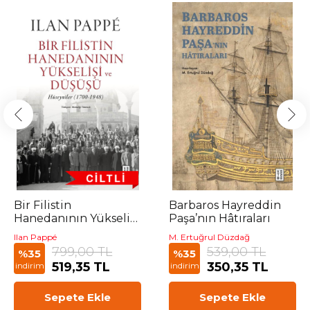
Bir Filistin
Barbaros Hayreddin
Hanedanının Yükselişi
Paşa’nın Hâtıraları
ve Düşüşü
Ilan Pappé
M. Ertuğrul Düzdağ
799,00 TL
539,00 TL
%35
%35
519,35 TL
350,35 TL
indirim
indirim
Sepete Ekle
Sepete Ekle