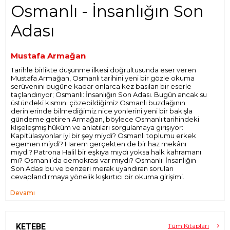
Osmanlı - İnsanlığın Son
Adası
Mustafa Armağan
Tarihle birlikte düşünme ilkesi doğrultusunda eser veren
Mustafa Armağan, Osmanlı tarihini yeni bir gözle okuma
serüvenini bugüne kadar onlarca kez basılan bir eserle
taçlandırıyor; Osmanlı: İnsanlığın Son Adası. Bugün ancak su
üstündeki kısmını çözebildiğimiz Osmanlı buzdağının
derinlerinde bilmediğimiz nice yönlerini yeni bir bakışla
gündeme getiren Armağan, böylece Osmanlı tarihindeki
klişeleşmiş hüküm ve anlatıları sorgulamaya girişiyor:
Kapitülasyonlar iyi bir şey miydi? Osmanlı toplumu erkek
egemen miydi? Harem gerçekten de bir haz mekânı
mıydı? Patrona Halil bir eşkıya mıydı yoksa halk kahramanı
mı? Osmanlı’da demokrasi var mıydı? Osmanlı: İnsanlığın
Son Adası bu ve benzeri merak uyandıran soruları
cevaplandırmaya yönelik kışkırtıcı bir okuma girişimi.
Devamı
KETEBE
Tüm Kitapları