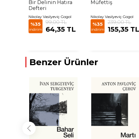
Bir Delinin Hatıra
Müfettiş
Defteri
Nikolay Vasilyeviç Gogol
Nikolay Vasilyeviç Gogol
99,00 TL
239,00 TL
%35
%35
64,35 TL
155,35 T
indirim
indirim
Benzer Ürünler