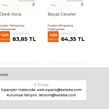
Ebedi Koca
Beyaz Geceler
Bir De
Defter
Fyodor Mihayloviç
Fyodor Mihayloviç
Nikolay V
Dostoyevski
Dostoyevski
%35
129,00 TL
99,00 TL
%35
%35
indirim
83,85 TL
64,35 TL
indirim
indirim
iniz.
E-Posta
Siparişler Hakkında:
web.siparis@ketebe.com
Kurumsal İletişim:
iletisim@ketebe.com