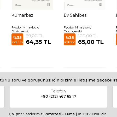
Kumarbaz
Ev Sahibesi
Fyodor Mihayloviç
Fyodor Mihayloviç
Dostoyevski
Dostoyevski
99,00 TL
100,00 TL
%35
%35
64,35 TL
65,00 TL
indirim
indirim
türlü soru ve görüşünüz için bizimle iletişime geçebilirs
Telefon
+90 (212) 467 65 17
Çalışma Saatlerimiz:
Pazartesi - Cuma | 09:00 - 18:00'dir.