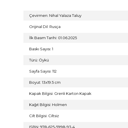
Çevirmen: Nihal Yalaza Taluy
Orijinal Dil: Rusça
İlk Basım Tarihi: 01.06.2025
Baskı Sayısı: 1
Türü: Öykü
Sayfa Sayısı: 112
Boyut: 13x19.5 cm
Kapak Bilgisi: Grenli Karton Kapak
Kağıt Bilgisi: Holmen
Cilt Bilgisi: Ciltsiz
ISBN: 978-625-5998-93-4