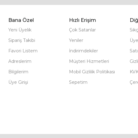
Bana Özel
Hızlı Erişim
Diğ
Yeni Üyelik
Çok Satanlar
Sık
Sipariş Takibi
Yeniler
Üye
Favori Listem
İndirimdekiler
Sat
Adreslerim
Müşteri Hizmetleri
Gizl
Bilgilerim
Mobil Gizlilik Politikası
KV
Üye Girişi
Sepetim
Çere