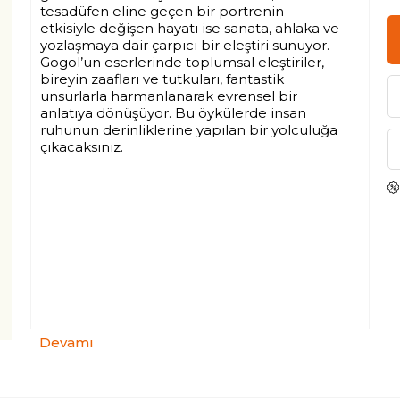
tesadüfen eline geçen bir portrenin
etkisiyle değişen hayatı ise sanata, ahlaka ve
yozlaşmaya dair çarpıcı bir eleştiri sunuyor.
Gogol’un eserlerinde toplumsal eleştiriler,
bireyin zaafları ve tutkuları, fantastik
unsurlarla harmanlanarak evrensel bir
anlatıya dönüşüyor. Bu öykülerde insan
ruhunun derinliklerine yapılan bir yolculuğa
çıkacaksınız.
Fayton, Nihal Yalaza Taluy’un titiz çevirisiyle
Ketebe’de!
Devamı