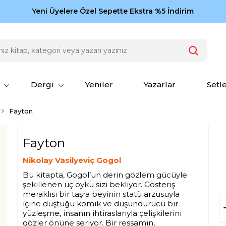
Zamansız eserler Ketebe'de: Cengiz Aytmatov
Yeni Üyelere Özel Sepette Ekstra %5 İndirim
150
Dergi
Yeniler
Yazarlar
Setl
Fayton
Fayton
Nikolay Vasilyeviç Gogol
Bu kitapta, Gogol’un derin gözlem gücüyle
şekillenen üç öykü sizi bekliyor. Gösteriş
meraklısı bir taşra beyinin statü arzusuyla
içine düştüğü komik ve düşündürücü bir
yüzleşme, insanın ihtiraslarıyla çelişkilerini
gözler önüne seriyor. Bir ressamın,