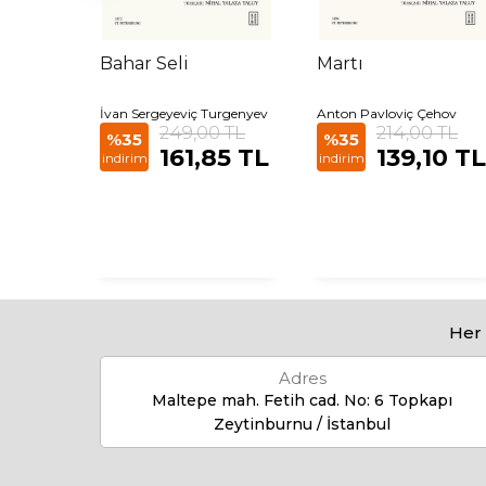
Bahar Seli
Martı
 Gogol
İvan Sergeyeviç Turgenyev
Anton Pavloviç Çehov
 TL
249,00 TL
214,00 TL
%35
%35
35 TL
161,85 TL
139,10 TL
indirim
indirim
Her 
Adres
Maltepe mah. Fetih cad. No: 6 Topkapı
Zeytinburnu / İstanbul