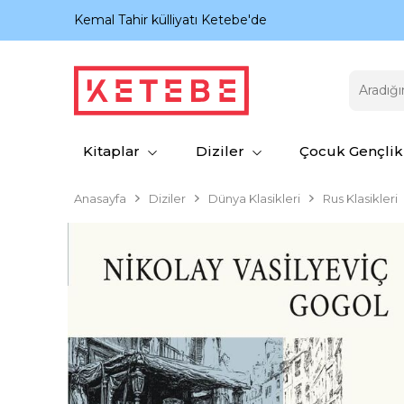
nıyor.
Kemal Tahir külliyatı Ketebe'de
Kitaplar
Diziler
Çocuk Gençlik
Anasayfa
Diziler
Dünya Klasikleri
Rus Klasikleri