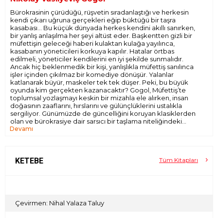
Bürokrasinin çürüdüğü, rüşvetin sıradanlaştığı ve herkesin
kendi çıkarı uğruna gerçekleri eğip büktüğü bir taşra
kasabası… Bu küçük dünyada herkes kendini akıllı sanırken,
bir yanlış anlaşılma her şeyi altüst eder. Başkentten gizli bir
müfettişin geleceği haberi kulaktan kulağa yayılınca,
kasabanın yöneticileri korkuya kapılır. Hatalar örtbas
edilmeli, yöneticiler kendilerini en iyi şekilde sunmalıdır.
Ancak hiç beklenmedik bir kişi, yanlışlıkla müfettiş sanılınca
işler içinden çıkılmaz bir komediye dönüşür. Yalanlar
katlanarak büyür, maskeler tek tek düşer. Peki, bu büyük
oyunda kim gerçekten kazanacaktır? Gogol, Müfettiş’te
toplumsal yozlaşmayı keskin bir mizahla ele alırken, insan
doğasının zaaflarını, hırslarını ve gülünçlüklerini ustalıkla
sergiliyor. Günümüzde de güncelliğini koruyan klasiklerden
olan ve bürokrasiye dair sarsıcı bir taşlama niteliğindeki
Devamı
Müfettiş, Nihal Yalaza Taluy çevirisiyle Ketebe’de!
KETEBE
Tüm Kitapları
Çevirmen: Nihal Yalaza Taluy