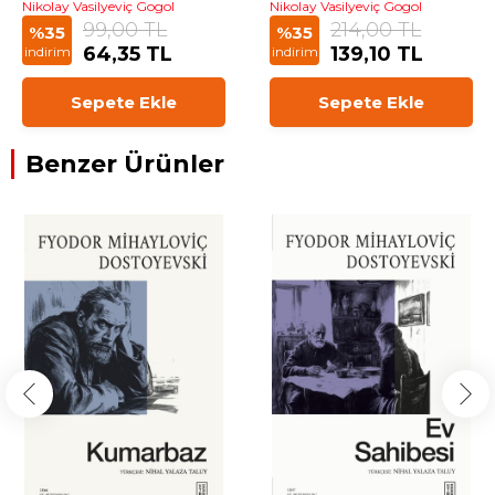
Nikolay Vasilyeviç Gogol
Nikolay Vasilyeviç Gogol
99,00 TL
214,00 TL
%35
%35
64,35 TL
139,10 TL
indirim
indirim
Sepete Ekle
Sepete Ekle
Benzer Ürünler