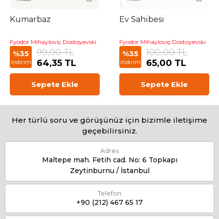
Kumarbaz
Ev Sahibesi
Fyodor Mihayloviç Dostoyevski
Fyodor Mihayloviç Dostoyevski
99,00 TL
100,00 TL
%35
%35
64,35 TL
65,00 TL
indirim
indirim
Sepete Ekle
Sepete Ekle
Her türlü soru ve görüşünüz için bizimle iletişime
geçebilirsiniz.
Adres
Maltepe mah. Fetih cad. No: 6 Topkapı
Zeytinburnu / İstanbul
Telefon
+90 (212) 467 65 17