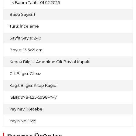
İlk Basım Tarihi: 01.02.2025
hükümetleri arasındaki çekişmeleri ve rekabeti de ortaya
koyarak aslında bugün yaşanan birçok meselenin köklerinin
geçtiğimiz yüzyılda bulunduğunu gösteriyor.
Baskı Sayısı: 1
Türü: İnceleme
Sayfa Sayısı: 240
Boyut: 13.5x21 cm
Kapak Bilgisi: Amerikan Cilt Bristol Kapak
Cilt Bilgisi: Ciltsiz
Kağıt Bilgisi: Kitap Kağıdı
ISBN: 978-625-5998-47-7
Yayınevi: Ketebe
Yayın No: 1355