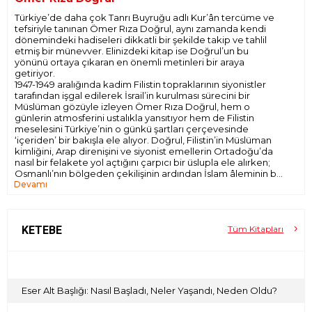
Türkiye’de daha çok Tanrı Buyruğu adlı Kur’ân tercüme ve
tefsiriyle tanınan Ömer Rıza Doğrul, aynı zamanda kendi
dönemindeki hadiseleri dikkatli bir şekilde takip ve tahlil
etmiş bir münevver. Elinizdeki kitap ise Doğrul’un bu
yönünü ortaya çıkaran en önemli metinleri bir araya
getiriyor.
1947-1949 aralığında kadim Filistin topraklarının siyonistler
tarafından işgal edilerek İsrail’in kurulması sürecini bir
Müslüman gözüyle izleyen Ömer Rıza Doğrul, hem o
günlerin atmosferini ustalıkla yansıtıyor hem de Filistin
meselesini Türkiye’nin o günkü şartları çerçevesinde
‘içeriden’ bir bakışla ele alıyor. Doğrul, Filistin’in Müslüman
kimliğini, Arap direnişini ve siyonist emellerin Ortadoğu’da
nasıl bir felakete yol açtığını çarpıcı bir üslupla ele alırken;
Osmanlı’nın bölgeden çekilişinin ardından İslam âleminin bir
Devamı
araya gelme çabalarını ve Filistin’in geleceği için verilen
mücadeleyi detaylandırıyor. Balfour Deklarasyonu’nun
bölgeye etkisi, Filistin’deki İngiliz mandası rejiminin çifte
standartları ve siyonistlerin bölgeyi kontrol altına alma
stratejileri Doğrul’un yazılarında birinci elden gözlemlerle
KETEBE
Tüm Kitapları
aktarılıyor. Meraklı okurlar açısından kitabın en dikkat çekici
bölümlerinden birini, dönemin iki siyasî aktörü Ürdün Kralı
Abdullah ve Kudüs Müftüsü Hacı Emin el-Hüseynî ile yapılan
mülâkatlar oluşturuyor.
Filistin Meselesi, 1947-1949, sadece siyonist işgale
Eser Alt Başlığı: Nasıl Başladı, Neler Yaşandı, Neden Oldu?
odaklanmıyor; aynı zamanda Ortadoğu ve İslâm
dünyasındaki ülkelerin konuya nasıl yaklaştığını, Arap