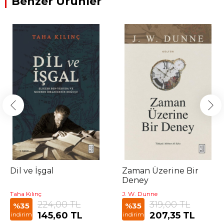
Benzer Ürünler
Dil ve İşgal
Zaman Üzerine Bir
Deney
Taha Kılınç
J. W. Dunne
224,00 TL
319,00 TL
%35
%35
145,60 TL
207,35 TL
indirim
indirim