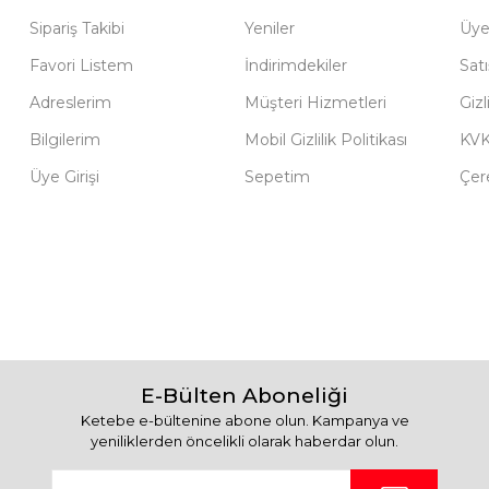
Sipariş Takibi
Yeniler
Üye
Favori Listem
İndirimdekiler
Sat
Adreslerim
Müşteri Hizmetleri
Gizl
Bilgilerim
Mobil Gizlilik Politikası
KV
Üye Girişi
Sepetim
Çere
E-Bülten Aboneliği
Ketebe e-bültenine abone olun. Kampanya ve
yeniliklerden öncelikli olarak haberdar olun.