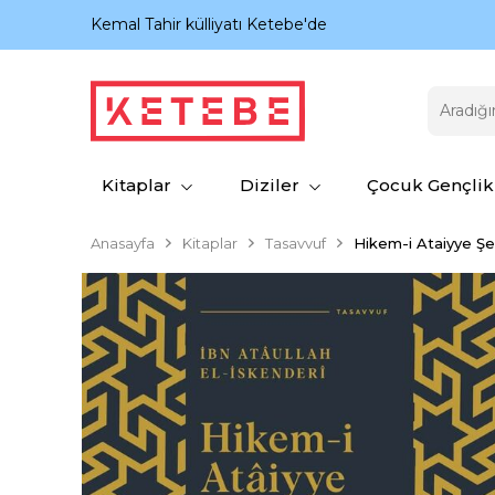
nıyor.
Kemal Tahir külliyatı Ketebe'de
Kitaplar
Diziler
Çocuk Gençlik
Anasayfa
Kitaplar
Tasavvuf
Hikem-i Ataiyye Şe