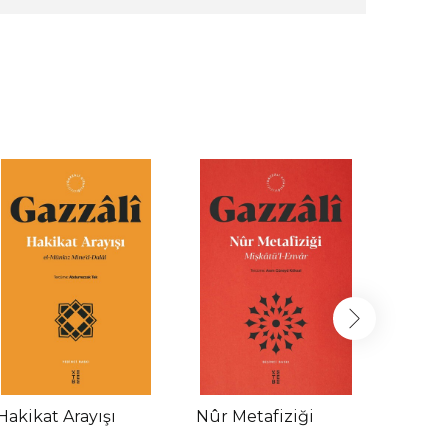
Hakikat Arayışı
Nûr Metafiziği
Hakika