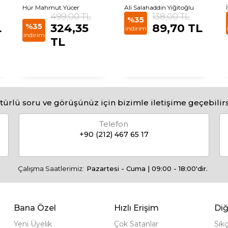
Hür Mahmut Yücer
Ali Salahaddin Yiğitoğlu
499,00 TL
138,00 TL
%35
L
%35
324,35
89,70 TL
indirim
indirim
TL
türlü soru ve görüşünüz için bizimle iletişime geçebilirs
Telefon
+90 (212) 467 65 17
Çalışma Saatlerimiz:
Pazartesi - Cuma | 09:00 - 18:00'dir.
Bana Özel
Hızlı Erişim
Diğ
Yeni Üyelik
Çok Satanlar
Sık