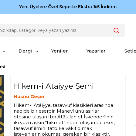
Zamansız eserler Ketebe'de: Cengiz Aytmatov
Yeni Üyelere Özel Sepette Ekstra %5 İndirim
150
Dergi
Yeniler
Yazarlar
Setl
rhi
Hikem-i Ataiyye Şerhi
Hüsnü Geçer
Hikem-i Atâiyye, tasavvuf klasikleri arasında
nadide bir eserdir. Manevî ünü asırlar
ötesine ulaşan İbn Atâullah el-İskenderî’nin
iki yüzü aşkın “hikmet”inden oluşan bu eser,
tasavvuf ilmini tatbike vâkıf olmak
isteyenlerin okuması gereken bir klasiktir.