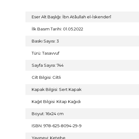
Eser Alt Başlığı: İbn Atâullah el-İskenderî
İlk Basım Tarihi: 01.05.2022
Baskı Sayısı: 3
Türü: Tasavvuf
Sayfa Sayısı: 744
Cilt Bilgisi: Ciltli
Kapak Bilgisi: Sert Kapak
Kağıt Bilgisi: Kitap Kağıdı
Boyut: 16x24 cm
ISBN: 978-625-8094-29-9
Yayınevi: Ketebe