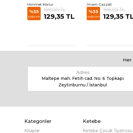
Himmet Konur
İmam Gazzâlî
 TL
199,00 TL
199,00 TL
%35
%35
85 TL
129,35 TL
129,35 T
indirim
indirim
Her 
Adres
Maltepe mah. Fetih cad. No: 6 Topkapı
Zeytinburnu / İstanbul
Kategoriler
Ketebe
Kitaplar
Ketebe Çocuk Tiyatrosu