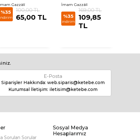
İmam Gazzâlî
İmam Gazzâlî
İmam Ga
100,00 TL
169,00 TL
%35
%35
65,00 TL
%35
109,85
indirim
indirim
indirim
TL
iniz.
E-Posta
Siparişler Hakkında:
web.siparis@ketebe.com
Kurumsal İletişim:
iletisim@ketebe.com
er
Sosyal Medya
Hesaplarımız
ça Sorulan Sorular