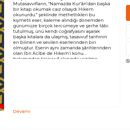
Mutasavvıfların, “Namazda Kur’ân’dan başka
bir kitap okumak caiz olsaydı Hikem
okunurdu.” şeklinde methettikleri bu
kıymetli eser, kaleme alındığı dönemden
günümüze birçok tercümeye ve şerhe tâbi
tutulmuş, ünü kendi coğrafyasını aşarak
başka kıtalara da ulaşmış, tasavvuf tarihinin
en bilinen ve sevilen eserlerinden biri
olmuştur. Eserin aynı zamanda şârihlerinden
olan İbn Acîbe de Hikem’i konu
bakımından tasavvuf alanında yazılmış
kitapların tamamını kuşatan bir eser olarak
görmüştür.
Hikem, genç bir sâlik olan İskenderî’nin bir
nevi seyr ü sülûk notları gibidir ve sâlikin
yolculuğunun temel stratejilerini büyük bir
vukûfiyetle özetleyen tasavvufî
aforizmalardan oluşur. Sâlikin mânevî
yolculuğunda karşılaşabileceği tuzaklar ve
Devamı
kısa yollar, eserin bütününe yayılmıştır. Çok
özlü olması, kavranması güç birçok tasavvufî
inceliği anlaşılır ve çok çarpıcı bir biçimde