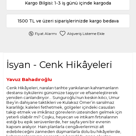
Kargo Bilgisi: 1-3 iş günü içinde kargoda
1500 TL ve üzeri siparişlerinizde kargo bedava
Fiyat Alarmı
Alışveriş Listeme Ekle
İsyan - Cenk Hikâyeleri
Yavuz Bahadıroğlu
Cenk Hikâyeleri, naraları tarihte yankılanan kahramanların
destansı öykülerini günümüze taşıyor ve efsaneleştirerek
yeniden canlandırıyor... Sunguroğlu’nun keskin kılıcı, Umur
Bey’in dahiyane taktikleri ve Kulaksız Ömer’in sarsılmaz
kararlılığı; kaleleri fethetmek, gölgeler içindeki casusları
takip etmek ve imkânsız görevlerin üstesinden gelmek için
yeterli olabilir mi? Coşku, heyecan ve intikam fırtınalarının
estiği bu epik serüvenlerde, her sayfa yeni bir evrenin
kapısını aralıyor. Hain planlarla cengâverlerimizi alt
edebileceğini zanneden düşmanlarla dolu bu hikâyelerde,