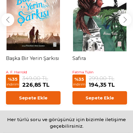
Başka Bir Yerin Şarkısı
Safira
A. F. Harrold
Fatma Tülin
349,00 TL
299,00 TL
%35
%35
226,85 TL
194,35 TL
indirim
indirim
Sepete Ekle
Sepete Ekle
Her türlü soru ve görüşünüz için bizimle iletişime
geçebilirsiniz.