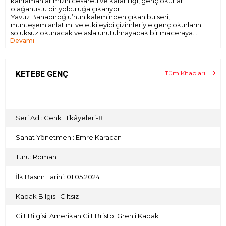
kahramanlarımızın cesareti ve kararlılığı, genç okurları
olağanüstü bir yolculuğa çıkarıyor.
Yavuz Bahadıroğlu’nun kaleminden çıkan bu seri,
muhteşem anlatımı ve etkileyici çizimleriyle genç okurlarını
soluksuz okunacak ve asla unutulmayacak bir maceraya
Devamı
davet ediyor.
Denizleri kana bulayan insafsız savaşçılar, limanları yakıp
yıkan, yürekleri korkuyla dolduran St. Jean Şövalyeleri...
Karşılarında cesur ve mert Osmanlı akıncıları Sunguroğlu,
KETEBE GENÇ
Tüm Kitapları
Köse Yusuf ve İbrahim Can...
İsyan, yiğit kahramanlarımızın deniz ya da kara demeden
azılı düşmanlarıyla çarpışmalarını, dev dalgalarla
boğuşmalarını anlatan, cesaret ve dostluğun ışığında
zaferle sonuçlanan bir mücadelenin romanı…
Seri Adı: Cenk Hikâyeleri-8
Sanat Yönetmeni: Emre Karacan
Türü: Roman
İlk Basım Tarihi: 01.05.2024
Kapak Bilgisi: Ciltsiz
Cilt Bilgisi: Amerikan Cilt Bristol Grenli Kapak