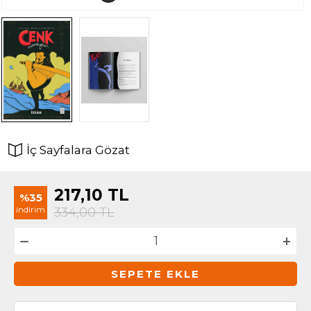
İç Sayfalara Gözat
217,10
TL
%35
indirim
334,00
TL
SEPETE EKLE