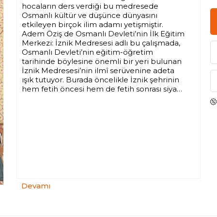
hocaların ders verdiği bu medresede
Osmanlı kültür ve düşünce dünyasını
etkileyen birçok ilim adamı yetişmiştir.
Adem Öziş de Osmanlı Devleti’nin İlk Eğitim
Merkezi: İznik Medresesi adlı bu çalışmada,
Osmanlı Devleti’nin eğitim-öğretim
tarihinde böylesine önemli bir yeri bulunan
İznik Medresesi’nin ilmî serüvenine adeta
ışık tutuyor. Burada öncelikle İznik şehrinin
hem fetih öncesi hem de fetih sonrası siyasi,
sosyal, kültürel tarihi hakkında bilgiler veren
Öziş, ardından İznik Medresesi’ni, uygulanan
eğitim müfredatlarını, müderrisleri,
talebeleri ve bunların üretmiş oldukları
düşünce ve eserleri zengin arşiv belgelerine
dayanarak inceliyor ve bu anlamda
medresenin tarihi hakkında oldukça
kapsamlı ve bütüncül bir çalışma ortaya
koyuyor.
Devamı