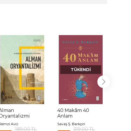
TÜKENDI
Alman
40 Makâm 40
Mason
Oryantalizmi
Anlam
Köken
Newto
Remzi Avcı
Savaş Ş. Barkçin
Alain Ba
Mason
189,00 TL
319,00 TL
%35