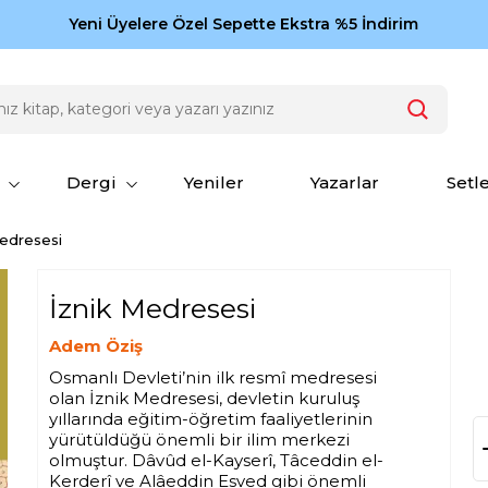
Zamansız eserler Ketebe'de: Cengiz Aytmatov
Yeni Üyelere Özel Sepette Ekstra %5 İndirim
150
Dergi
Yeniler
Yazarlar
Setl
Medresesi
İznik Medresesi
Adem Öziş
Osmanlı Devleti’nin ilk resmî medresesi
olan İznik Medresesi, devletin kuruluş
yıllarında eğitim-öğretim faaliyetlerinin
yürütüldüğü önemli bir ilim merkezi
olmuştur. Dâvûd el-Kayserî, Tâceddin el-
Kerderî ve Alâeddin Esved gibi önemli