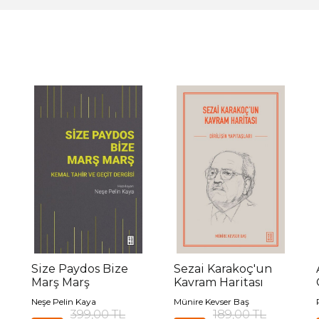
Size Paydos Bize
Sezai Karakoç'un
Marş Marş
Kavram Haritası
Neşe Pelin Kaya
Münire Kevser Baş
399,00 TL
189,00 TL