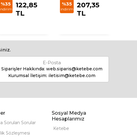
%35
122,85
%35
207,35
indirim
indirim
indirim
TL
TL
iniz.
E-Posta
Siparişler Hakkında:
web.siparis@ketebe.com
Kurumsal İletişim:
iletisim@ketebe.com
er
Sosyal Medya
Hesaplarımız
ça Sorulan Sorular
Ketebe
lik Sözleşmesi