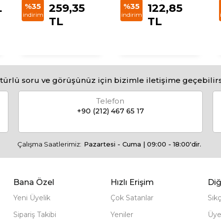
L
%35
259,35
%35
122,85
indirim
indirim
TL
TL
türlü soru ve görüşünüz için bizimle iletişime geçebilirs
Telefon
+90 (212) 467 65 17
Çalışma Saatlerimiz:
Pazartesi - Cuma | 09:00 - 18:00'dir.
Bana Özel
Hızlı Erişim
Diğ
Yeni Üyelik
Çok Satanlar
Sık
Sipariş Takibi
Yeniler
Üye