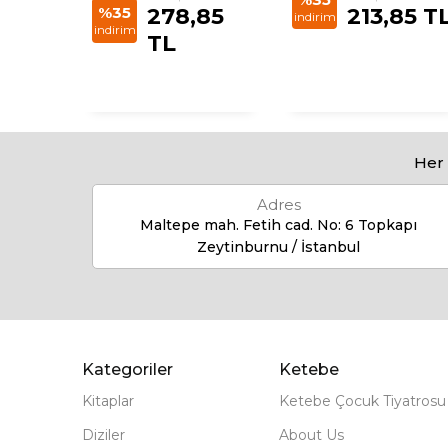
35
%35
278,85
213,85 T
indirim
indirim
TL
Her 
Adres
Maltepe mah. Fetih cad. No: 6 Topkapı
Zeytinburnu / İstanbul
Kategoriler
Ketebe
Kitaplar
Ketebe Çocuk Tiyatrosu
Diziler
About Us