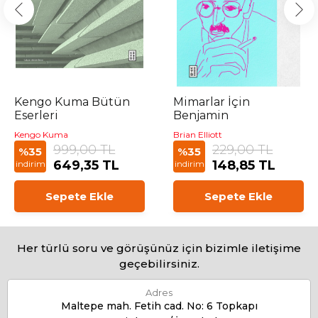
Kengo Kuma Bütün
Mimarlar İçin
Eserleri
Benjamin
Kengo Kuma
Brian Elliott
999,00 TL
229,00 TL
%35
%35
649,35 TL
148,85 TL
indirim
indirim
Sepete Ekle
Sepete Ekle
Her türlü soru ve görüşünüz için bizimle iletişime
geçebilirsiniz.
Adres
Maltepe mah. Fetih cad. No: 6 Topkapı