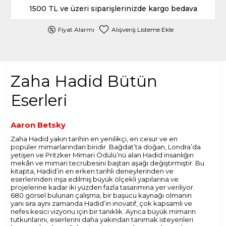
1500 TL ve üzeri siparişlerinizde kargo bedava
Fiyat Alarmı
Alışveriş Listeme Ekle
Zaha Hadid Bütün
Eserleri
Aaron Betsky
Zaha Hadid yakın tarihin en yenilikçi, en cesur ve en
popüler mimarlarından biridir. Bağdat’ta doğan, Londra’da
yetişen ve Pritzker Mimari Ödülü’nü alan Hadid insanlığın
mekân ve mimari tecrübesini baştan aşağı değiştirmiştir. Bu
kitapta, Hadid’in en erken tarihli deneylerinden ve
eserlerinden inşa edilmiş büyük ölçekli yapılarına ve
projelerine kadar iki yüzden fazla tasarımına yer veriliyor.
680 görsel bulunan çalışma, bir başucu kaynağı olmanın
yanı sıra aynı zamanda Hadid’in inovatif, çok kapsamlı ve
nefes kesici vizyonu için bir tanıklık. Ayrıca büyük mimarın
tutkunlarını, eserlerini daha yakından tanımak isteyenleri