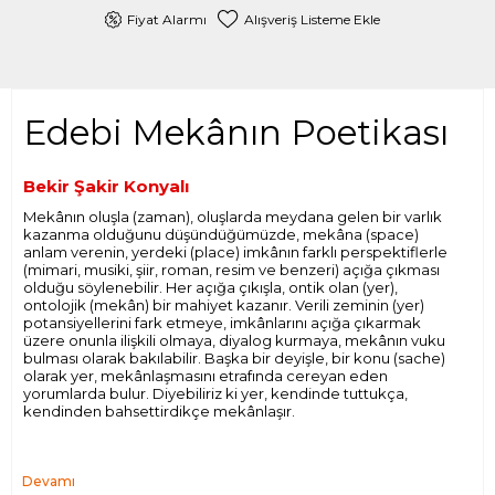
Fiyat Alarmı
Alışveriş Listeme Ekle
Edebi Mekânın Poetikası
Bekir Şakir Konyalı
Mekânın oluşla (zaman), oluşlarda meydana gelen bir varlık
kazanma olduğunu düşündüğümüzde, mekâna (space)
anlam verenin, yerdeki (place) imkânın farklı perspektiflerle
(mimari, musiki, şiir, roman, resim ve benzeri) açığa çıkması
olduğu söylenebilir. Her açığa çıkışla, ontik olan (yer),
ontolojik (mekân) bir mahiyet kazanır. Verili zeminin (yer)
potansiyellerini fark etmeye, imkânlarını açığa çıkarmak
üzere onunla ilişkili olmaya, diyalog kurmaya, mekânın vuku
bulması olarak bakılabilir. Başka bir deyişle, bir konu (sache)
olarak yer, mekânlaşmasını etrafında cereyan eden
yorumlarda bulur. Diyebiliriz ki yer, kendinde tuttukça,
kendinden bahsettirdikçe mekânlaşır.
Devamı