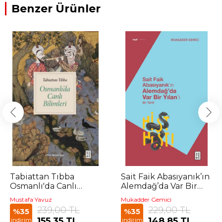
Benzer Ürünler
Tabiattan Tıbba
Sait Faik Abasıyanık’ın
Osmanlı'da Canlı
Alemdağ’da Var Bir
Bilimleri
Yılan’ı
Mustafa Yavuz
Mukadder Gemici
239,00 TL
229,00 TL
%35
%35
155,35 TL
148,85 TL
indirim
indirim