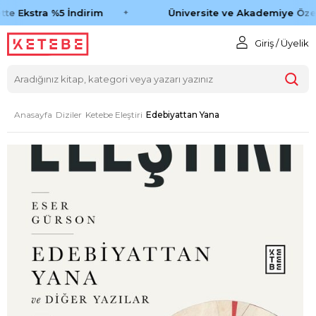
te Ekstra %5 İndirim
Üniversite ve Akademiye Özel
Giriş / Üyelik
Anasayfa
Diziler
Ketebe Eleştiri
Edebiyattan Yana