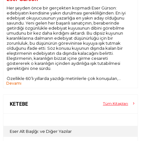
Her şeyden önce bir gerçekten kopmadı Eser Gürson:
edebiyatın kendisine yakın durulması gerekliliğinden. En iyi
edebiyat okuyucusunun yazarlığa en yakın aday olduğunu
savundu. Yeni gelen her başarılı sanatçının, beraberinde
getirdiği özgünlükle edebiyat kuyusunun dibini görebilme
umudunu bir kez daha kırdığını aktardı. Bu dipsiz kuyunun
karanlıklarına dalmanın edebiyat düşünürlüğü için bir
zorunluluk, bu düşünürün görevininse kuyuya ışık tutmak
olduğunu ifade etti. Söz konusu kuyunun dışında kalan bir
eleştirmenin edebiyatın da dışında kalacağını belirtti.
Eleştirmenin, karanlığın bizzat içine girme cesareti
göstererek o karanlığın içinden aydınlığa ışık tutabilmesi
gerektiğini öne sürdü.
Özellikle 60’lı yıllarda yazdığı metinlerle çok konuşulan,
Devamı
uzun bir aradan sonra özünden hiçbir şey kaybetmeden
yazılarına devam eden, meseleleri zamanının ötesinde
kapsamlı bir biçimde ele alışıyla eleştiri geleneğinde yeni
kapılar açan Eser Gürson’un yazıları özel bir seçkiyle
Edebiyattan Yana ve Diğer Yazılar’da okuyucusuyla
KETEBE
Tüm Kitapları
buluşuyor.
Eser Alt Başlğı: ve Diğer Yazılar