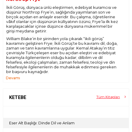
İkili Görüş
, dünyaca ünlü eleştirmen, edebiyat kuramcısı ve
düşünür Northrop Frye’ın, sağlığında yayımlanan son ve
birçok açıdan en anlaşılır eseridir. Bu çalışma, öğretilerine
vâkıf olanlar için düşünürün külliyatının özünü, Frye’la ilk kez
karşılaşacaklar içinse düşünce dünyasına mükemmel bir
girişi meydana getirir.
William Blake’in bir şiirinden yola çıkarak “ikili görüş”
kavramını geliştiren Frye;
İkili Görüş
’te bu kavramı dil, doğa,
zaman ve tanrı kavramlarına uygular. Kemal Atakay’ın titiz
çevirisiyle Türkçeleşen eser bu açıdan eleştiri ve edebiyat
kuramıyla ilgilenenlerin olduğu kadar; dilbilim ve dil
felsefesi, ekoloji çalışmaları, zaman felsefesi, teoloji ve din
felsefesiyle ilgilenenlerin de muhakkak edinmesi gereken
bir başvuru kaynağıdır.
Devamı
KETEBE
Tüm Kitapları
Eser Alt Başlığı: Dinde Dil ve Anlam