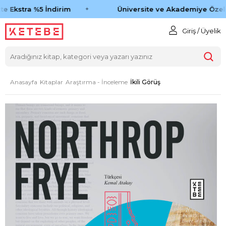
e Ekstra %5 İndirim
Üniversite ve Akademiye Özel 
Giriş / Üyelik
Anasayfa
Kitaplar
Araştırma - İnceleme
İkili Görüş