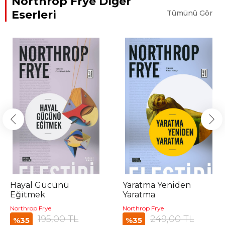
Northrop Frye Diğer
Eserleri
Tümünü Gör
Hayal Gücünü
Yaratma Yeniden
Eğitmek
Yaratma
Northrop Frye
Northrop Frye
195,00 TL
249,00 TL
%35
%35