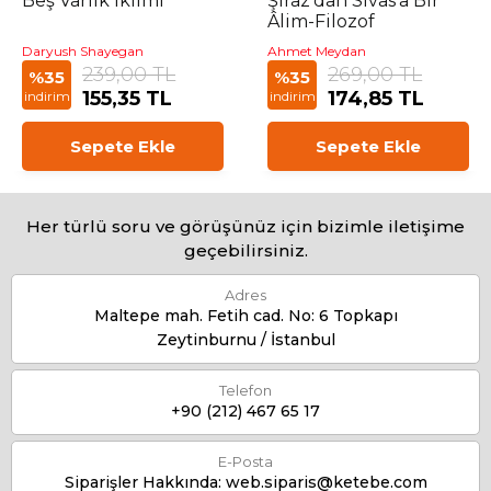
Beş Varlık İklimi
Şîrâz’dan Sivas’a Bir
Âlim-Filozof
Daryush Shayegan
Ahmet Meydan
239,00 TL
269,00 TL
%35
%35
155,35 TL
174,85 TL
indirim
indirim
Sepete Ekle
Sepete Ekle
Her türlü soru ve görüşünüz için bizimle iletişime
geçebilirsiniz.
Adres
Maltepe mah. Fetih cad. No: 6 Topkapı
Zeytinburnu / İstanbul
Telefon
+90 (212) 467 65 17
E-Posta
Siparişler Hakkında:
web.siparis@ketebe.com