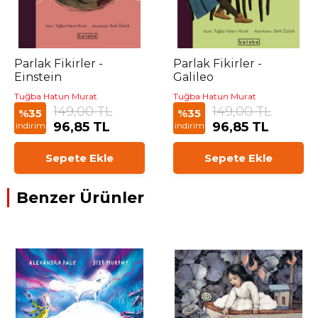
Parlak Fikirler -
Parlak Fikirler -
Einstein
Galileo
Tuğba Hatun Murat
Tuğba Hatun Murat
149,00 TL
149,00 TL
%35
%35
96,85 TL
96,85 TL
indirim
indirim
Sepete Ekle
Sepete Ekle
Benzer Ürünler