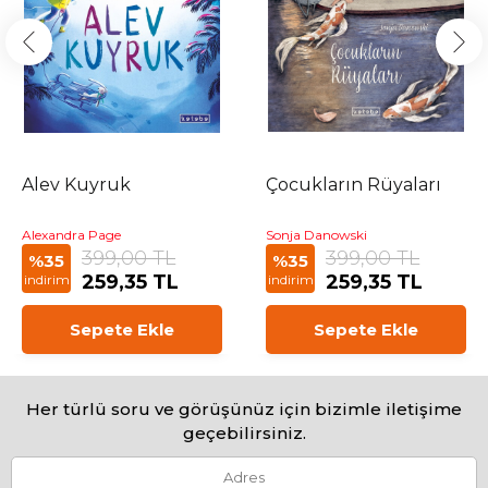
Alev Kuyruk
Çocukların Rüyaları
Alexandra Page
Sonja Danowski
399,00 TL
399,00 TL
%35
%35
259,35 TL
259,35 TL
indirim
indirim
Sepete Ekle
Sepete Ekle
Her türlü soru ve görüşünüz için bizimle iletişime
geçebilirsiniz.
Adres