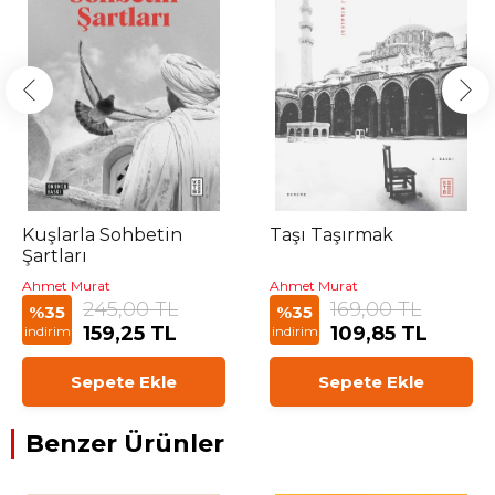
Kuşlarla Sohbetin
Taşı Taşırmak
Şartları
Ahmet Murat
Ahmet Murat
245,00 TL
169,00 TL
%35
%35
159,25 TL
109,85 TL
indirim
indirim
Sepete Ekle
Sepete Ekle
Benzer Ürünler