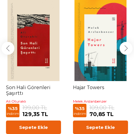
Son Hali Görenleri
Hajar Towers
Şaşırttı
Ali Oturaklı
Melek Arslanbenzer
199,00 TL
109,00 TL
%35
%35
129,35 TL
70,85 TL
indirim
indirim
Sepete Ekle
Sepete Ekle