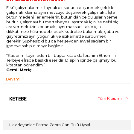
Fikrî çalışmalarımızı faydalı bir sonuca eriştirecek şekilde
çalışmak, daima aynı mevzuyu düşünerek çalışmak… İşte
bütün medenî ilerlemelerin, bütün dâhice buluşların temeli
budur. Çalışmayı bu mertebeye ulaştırmak için ise nefsi hiç
ara vermeksizin zorlamak, aynı maksadı takip için
dikkatimize hükmedebilecek kudrette bulunmak, çaba ve
gayretimizi aynı yoğunluk ve istikamette sürdürmek
gerekir. Şüphesiz ki bu da her şeyden evvel sağlam bir
iradeye sahip olmaya bağlıdır.
“Kaderimi tayin eden bir başka kitap da İbrahim Ethem’in
Terbiye-i İrade başlıklı eseridir. Disiplin içinde çalışmayı bu
kitaptan öğrendim.”
Cemil Meriç
Devamı
Bu sözler, İrade Terbiyesi kitabının Türk yayıncılığı tarafından
uzunca bir aradan sonra “yeniden keşfine” imkân vermiş ve
Jules Payot’nun eseri “Cemil Meriç’in tavsiyesi” mottosuyla
tekrar tekrar basılmıştır. Oysa Meriç’in tavsiyesi gayet açıktır;
o, Payot’nun değil Dr. Ethem Bakar’ın İrade Terbiyesi’ni
KETEBE
Tüm Kitapları
önermiştir. Elinizdeki kitap hem bu vahim hatayı
düzeltmekte hem de kitabın müellifinin hüviyetini ilk kez
gün yüzüne çıkarmaktadır.
İrade Terbiyesi’nde Dr. Ethem, iradenin temel
Hazırlayanlar: Fatma Zehra Can, Tulû Uysal
kavramlarından derin tefekkürün gücüne, duyguların
etkisinden sağlam alışkanlıkların kazanılmasına kadar geniş