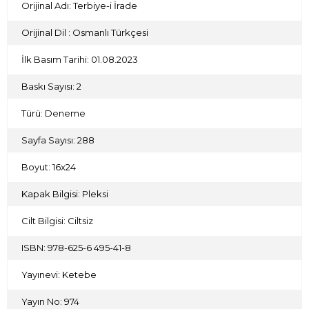
Orijinal Adı: Terbiye-i İrade
bir yelpazede iradenin nasıl terbiye edileceği meselesini
ele alıyor. Yazar, okuyucuyu iradesinin farkına varmaya ve
hayatını daha bilinçli bir şekilde yönlendirmeye davet
Orijinal Dil : Osmanlı Türkçesi
ediyor. Çünkü ancak kendini bilip nefsini terbiye eden insan,
hedeflerine ulaşma yolundaki engelleri aşabilir.
İlk Basım Tarihi: 01.08.2023
Hedefine varmak isteyen okurlar için eşsiz bir rehber eser...
Baskı Sayısı: 2
Türü: Deneme
Sayfa Sayısı: 288
Boyut: 16x24
Kapak Bilgisi: Pleksi
Cilt Bilgisi: Ciltsiz
ISBN: 978-625-6 495-41-8
Yayınevi: Ketebe
Yayın No: 974