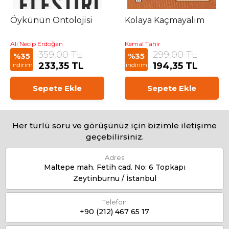
Öykünün Ontolojisi
Kolaya Kaçmayalım
Ali Necip Erdoğan
Kemal Tahir
359,00 TL
299,00 TL
%35
%35
233,35 TL
194,35 TL
indirim
indirim
Sepete Ekle
Sepete Ekle
Her türlü soru ve görüşünüz için bizimle iletişime
geçebilirsiniz.
Adres
Maltepe mah. Fetih cad. No: 6 Topkapı
Zeytinburnu / İstanbul
Telefon
+90 (212) 467 65 17