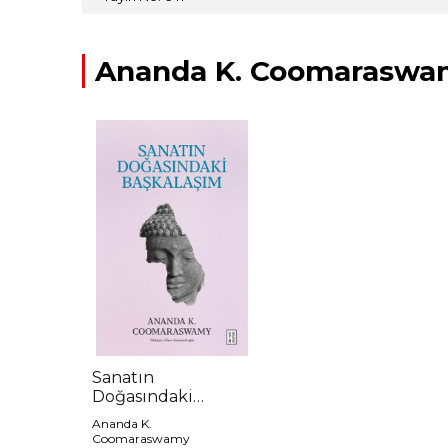
Ananda K. Coomaraswamy
Sanatın
Doğasındaki
Başkalaşım
Ananda K.
Coomaraswamy