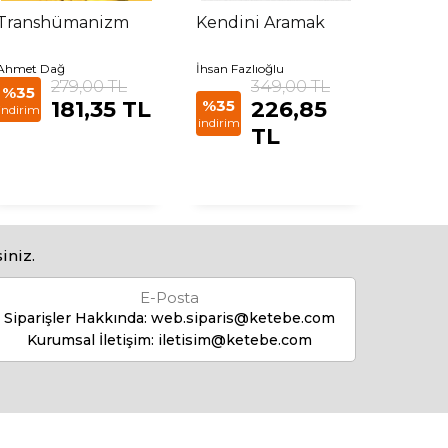
Transhümanizm
Kendini Aramak
Bir Me
Kalem
Medre
Ahmet Dağ
İhsan Fazlıoğlu
Muham
279,00 TL
349,00 TL
Karamus
%35
181,35 TL
%35
226,85
indirim
%35
indirim
TL
indirim
iniz.
E-Posta
Siparişler Hakkında:
web.siparis@ketebe.com
Kurumsal İletişim:
iletisim@ketebe.com