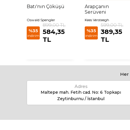
rı
Batı'nın Çöküşü
Arapçanın
Serüveni
Oswald Spengler
Kees Versteegh
 TL
899,00 TL
599,00 TL
85 TL
%35
584,35
%35
389,35
indirim
indirim
TL
TL
Her 
Adres
Maltepe mah. Fetih cad. No: 6 Topkapı
Zeytinburnu / İstanbul