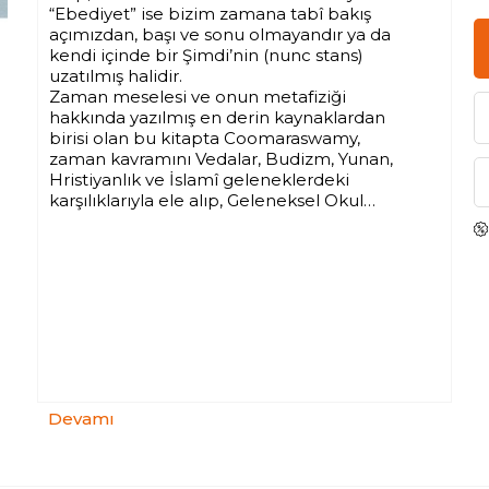
“Ebediyet” ise bizim zamana tabî bakış
açımızdan, başı ve sonu olmayandır ya da
kendi içinde bir Şimdi’nin (nunc stans)
uzatılmış halidir.
Zaman meselesi ve onun metafiziği
hakkında yazılmış en derin kaynaklardan
birisi olan bu kitapta Coomaraswamy,
zaman kavramını Vedalar, Budizm, Yunan,
Hristiyanlık ve İslamî geleneklerdeki
karşılıklarıyla ele alıp, Geleneksel Okul
perspektifi açısından anlamaya ve ortak
yönleri bulmaya çalışıyor.
Devamı