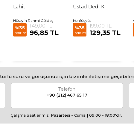
Lahit
Üstad Dedi Ki
Hüseyin Rahmi Göktaş
Konfüçyüs
149,00 TL
199,00 TL
%35
%35
96,85 TL
129,35 TL
indirim
indirim
türlü soru ve görüşünüz için bizimle iletişime geçebilirs
Telefon
+90 (212) 467 65 17
Çalışma Saatlerimiz:
Pazartesi - Cuma | 09:00 - 18:00'dir.