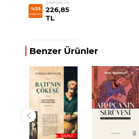
349,00 TL
%35
226,85
indirim
TL
Benzer Ürünler