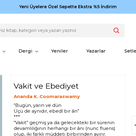
Zamansız eserler Ketebe'de: Cengiz Aytmatov
Yeni Üyelere Özel Sepette Ekstra %5 İndirim
150
Dergi
Yeniler
Yazarlar
Setl
Vakit ve Ebediyet
Ananda K. Coomaraswamy
“Bugün, yarın ve dün
Üçü de aynıdır, ebedî bir ân”
***
“Vakit” geçmiş ya da gelecekteki bir sürenin
devamlılığının herhangi bir ânı (nunc fluens)
olup, iki farklı müddeti birbirinden ayırır.