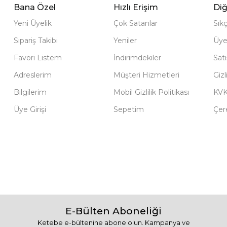
Bana Özel
Hızlı Erişim
Diğ
Yeni Üyelik
Çok Satanlar
Sık
Sipariş Takibi
Yeniler
Üye
Favori Listem
İndirimdekiler
Sat
Adreslerim
Müşteri Hizmetleri
Gizl
Bilgilerim
Mobil Gizlilik Politikası
KV
Üye Girişi
Sepetim
Çere
E-Bülten Aboneliği
Ketebe e-bültenine abone olun. Kampanya ve