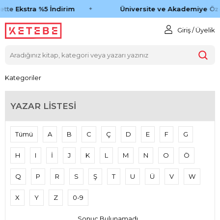
ette Ekstra %5 İndirim
Üniversite ve Akademiye Öze
Giriş / Üyelik
Kategoriler
YAZAR LISTESI
Tümü
A
B
C
Ç
D
E
F
G
H
I
İ
J
K
L
M
N
O
Ö
Q
P
R
S
Ş
T
U
Ü
V
W
X
Y
Z
0-9
Sonuç Bulunamadı