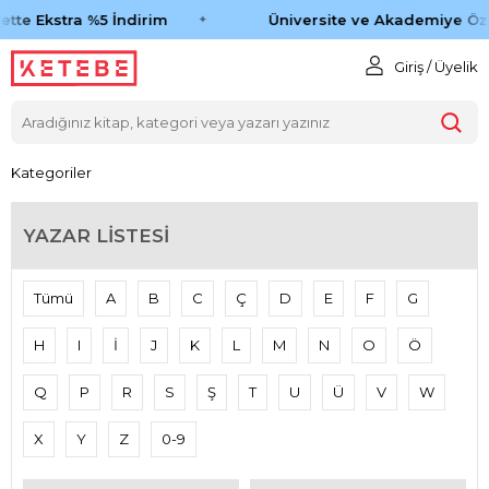
tte Ekstra %5 İndirim
Üniversite ve Akademiye Öze
Giriş / Üyelik
Kategoriler
YAZAR LISTESI
Tümü
A
B
C
Ç
D
E
F
G
H
I
İ
J
K
L
M
N
O
Ö
Q
P
R
S
Ş
T
U
Ü
V
W
X
Y
Z
0-9