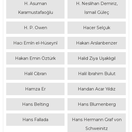
H. Asuman
H. Neslihan Demiriz,
Karamustafaoğlu
İsmail Güleç
H. P. Owen
Hacer Selçuk
Hacı Emîn el-Hüseynî
Hakan Arslanbenzer
Hakan Emin Öztürk
Halid Ziya Uşaklıgil
Halil Cibran
Halil İbrahim Bulut
Hamza Er
Handan Acar Yıldız
Hans Belting
Hans Blumenberg
Hans Fallada
Hans Hermann Graf von
Schweinitz