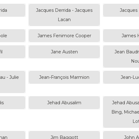
rida
Jacques Derrida - Jacques
Jacques 
Lacan
ole
James Fenimore Cooper
James 
il
Jane Austen
Jean Baudri
Nou
u - Julie
Jean-François Marmion
Jean-Lu
is
Jehad Abusalim
Jehad Abusal
Bing, Micha
Lo
man
Jim Baggott
John A