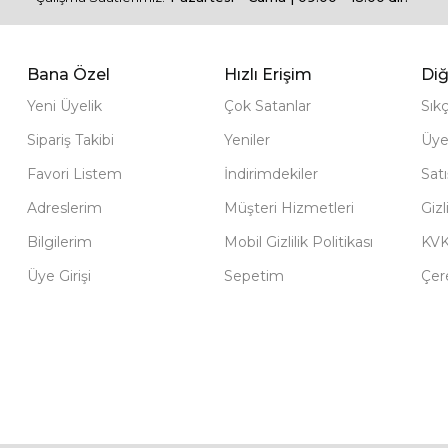
Bana Özel
Hızlı Erişim
Diğ
Yeni Üyelik
Çok Satanlar
Sık
Sipariş Takibi
Yeniler
Üye
Favori Listem
İndirimdekiler
Sat
Adreslerim
Müşteri Hizmetleri
Gizl
Bilgilerim
Mobil Gizlilik Politikası
KV
Üye Girişi
Sepetim
Çere