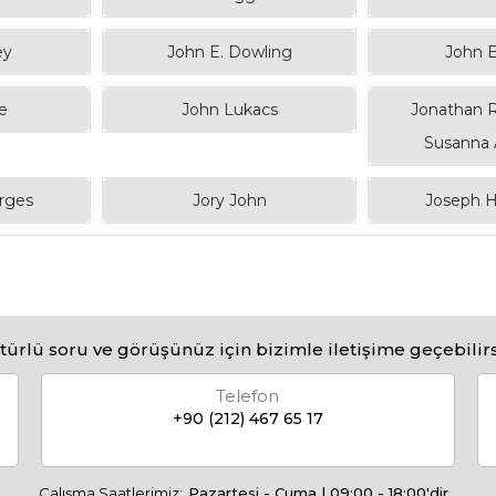
ey
John E. Dowling
John 
e
John Lukacs
Jonathan R
Susanna 
orges
Jory John
Joseph Hil
türlü soru ve görüşünüz için bizimle iletişime geçebilirs
Telefon
+90 (212) 467 65 17
Çalışma Saatlerimiz:
Pazartesi - Cuma | 09:00 - 18:00'dir.