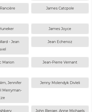
Rancière
James Catcpole
Huneker
James Joyce
llard - Jean
Jean Echenoz
vel
c Marion
Jean-Pierre Vernant
im, Jennifer
Jenny Molendyk Divleli
el Merryman-
tze
shbery
John Berger, Anne Michaels