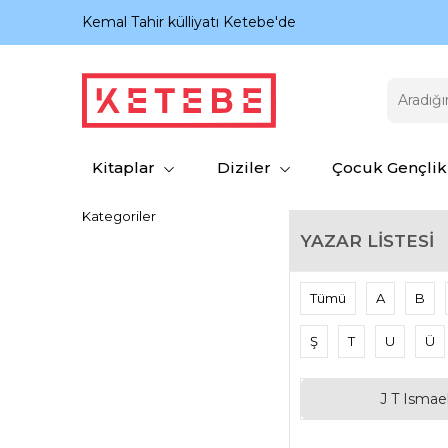
nıyor.
Kemal Tahir külliyatı Ketebe'de
Kitaplar
Diziler
Çocuk Gençlik
Kategoriler
YAZAR LISTESI
Tümü
A
B
Ş
T
U
Ü
J T Ismae