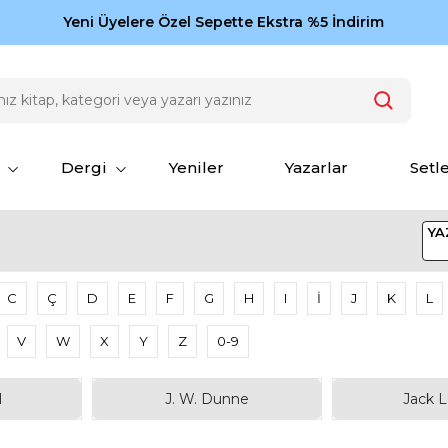
Zamansız eserler Ketebe'de: Cengiz Aytmatov
Yeni Üyelere Özel Sepette Ekstra %5 İndirim
150
Dergi
Yeniler
Yazarlar
Setl
YA
C
Ç
D
E
F
G
H
I
İ
J
K
L
V
W
X
Y
Z
0-9
l
J. W. Dunne
Jack 