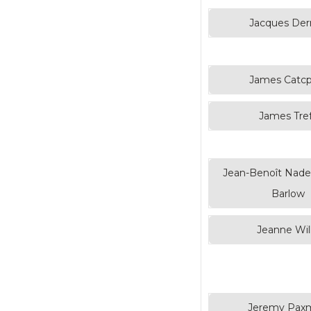
Jacques Der
James Catcp
James Tref
Jean-Benoît Nadea
Barlow
Jeanne Will
Jeremy Pax