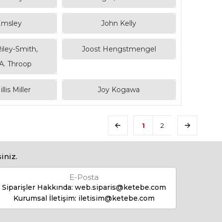
Emsley
John Kelly
iley-Smith,
Joost Hengstmengel
A. Throop
lis Miller
Joy Kogawa
1
2
iniz.
E-Posta
Siparişler Hakkında:
web.siparis@ketebe.com
Kurumsal İletişim:
iletisim@ketebe.com