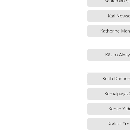
Kahraman Şa
Karl News
Katherine Mans
Kâzım Albay
Keith Dannem
Kemalpaşaz
Kenan Yıld
Korkut Em