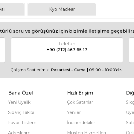
alı
Kyo Maclear
türlü soru ve görüşünüz için bizimle iletişime geçebilirs
Telefon
+90 (212) 467 65 17
Çalışma Saatlerimiz:
Pazartesi - Cuma | 09:00 - 18:00'dir.
Bana Özel
Hızlı Erişim
Diğ
Yeni Üyelik
Çok Satanlar
Sık
Sipariş Takibi
Yeniler
Üye
Favori Listem
İndirimdekiler
Sat
Adreslerim
Müşteri Hizmetleri
Gizl