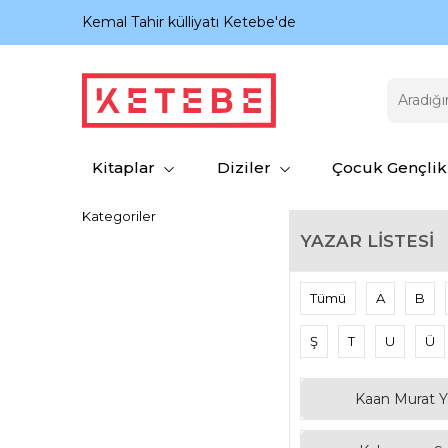
nıyor.
Kemal Tahir külliyatı Ketebe'de
Kitaplar
Diziler
Çocuk Gençlik
Kategoriler
YAZAR LISTESI
Tümü
A
B
Ş
T
U
Ü
Kaan Murat Y