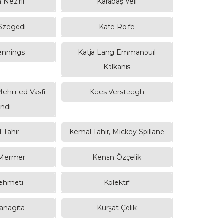
Nezirli
Karabaş Velî
 Szegedi
Kate Rolfe
ennings
Katja Lang Emmanouıl
Kalkanıs
Mehmed Vasfi
Kees Versteegh
ndi
 Tahir
Kemal Tahir, Mickey Spillane
Mermer
Kenan Özçelik
ehmeti
Kolektif
anagita
Kürşat Çelik