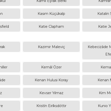
kul
Kâmil Eşfak Berki
Kamran 
on
Kasım Küçükalp
Katalin
field
Katie Clapham
Katie J
rak
Kazimir Maleviç
Kebecizâde 
Efe
iller
Kemâl Özer
Kemal
âde
Kenan Hulusi Koray
Kenan 
ız
Kevser Yılmaz
Kim M
re
Kristín Eiríksdóttir
Kunio Y