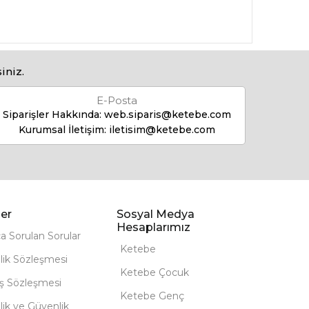
iniz.
E-Posta
Siparişler Hakkında:
web.siparis@ketebe.com
Kurumsal İletişim:
iletisim@ketebe.com
er
Sosyal Medya
Hesaplarımız
ça Sorulan Sorular
Ketebe
lik Sözleşmesi
Ketebe Çocuk
ış Sözleşmesi
Ketebe Genç
ilik ve Güvenlik