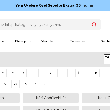
Zamansız eserler Ketebe'de: Cengiz Aytmatov
Yeni Üyelere Özel Sepette Ekstra %5 İndirim
150
Dergi
Yeniler
Yazarlar
Setl
YA
C
Ç
D
E
F
G
H
I
İ
J
K
L
V
W
X
Y
Z
0-9
anık
Kâdî Abdülcebbâr
Kadir 