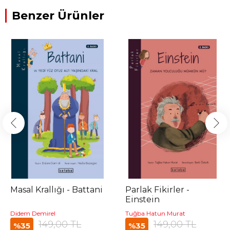
Benzer Ürünler
Masal Krallığı - Battani
Parlak Fikirler -
Einstein
Didem Demirel
Tuğba Hatun Murat
149,00 TL
149,00 TL
%35
%35