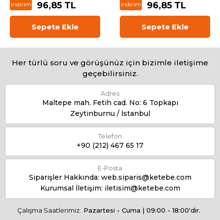
96,85 TL
96,85 TL
indirim
indirim
Sepete Ekle
Sepete Ekle
Her türlü soru ve görüşünüz için bizimle iletişime
geçebilirsiniz.
Adres
Maltepe mah. Fetih cad. No: 6 Topkapı
Zeytinburnu / İstanbul
Telefon
+90 (212) 467 65 17
E-Posta
Siparişler Hakkında:
web.siparis@ketebe.com
Kurumsal İletişim:
iletisim@ketebe.com
Çalışma Saatlerimiz:
Pazartesi - Cuma | 09:00 - 18:00'dir.