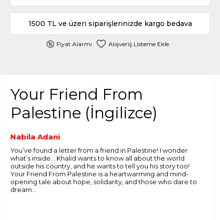
1500 TL ve üzeri siparişlerinizde kargo bedava
Fiyat Alarmı
Alışveriş Listeme Ekle
Your Friend From
Palestine (İngilizce)
Nabila Adani
You’ve found a letter from a friend in Palestine! I wonder
what’s inside… Khalid wants to know all about the world
outside his country, and he wants to tell you his story too!
Your Friend From Palestine is a heartwarming and mind-
opening tale about hope, solidarity, and those who dare to
dream…