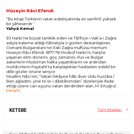
Hüseyin Râci Efendi
“Bu kitap Türklerin vatan edebiyatında en samîmî, yüksek
bir şâheserdir.”
Yahyâ Kemal
93 Harbi’ne bizzat tanıklık eden ve Târîhçe-i Vak’a-i Zağra
adıyla kaleme aldığı hâtıratıyla o günleri destanlaştıran,
Osmanlı Bulgaristanı’nın Eski Zağra müftüsü merhum
Hüseyin Râci Efendi; 1877-78 Moskof Harbi’ni, harpte
yaşanan elim dönemi, göç zamanını, Rus ve Bulgar
askerlerin Müslüman halka yaşattıklarını ve ardından
muhâcirlerin Payitaht’ta karşılaştıkları hadiseleri edebî bir
dille gözler önüne seriyor.
Muallim Nâci’nin, “Vatan hikâyesi hâb-âver oldu huzzâra /
Ben ağladım, yine te’sir-i dâsitânımdan” dizeleriyle ifade
ettiği üzere can suyunu vatan derdinden alan, M. Ertuğrul
Devamı
Düzdağ’ın “Otuz yıldır beni ağlatan bu destan, acaba yeni
nesillerden, henüz katılaşmamış bazı gönülleri de
titretecek, bazı iradeleri de harekete geçirebilecek mi?”
sözleriyle betimlenen bu kitap akıcı dili ve döneminin ağır
yükünü günümüze taşıyan üslubuyla okuruyla buluşuyor.
KETEBE
Tüm Kitapları
Ketebe Yayınları olarak Türk yayıncılık camiasında büyük ses
getirmiş olan bu klasikleşmiş kıymetli eseri yeniden
hazırlayıp literatüre kazandırmış olmakla iftihar ediyoruz.