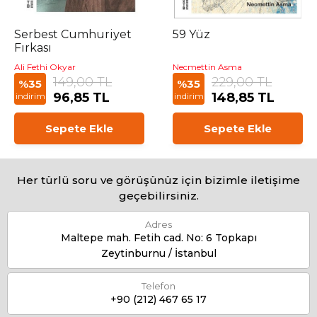
Serbest Cumhuriyet
59 Yüz
Fırkası
Ali Fethi Okyar
Necmettin Asma
149,00 TL
229,00 TL
%35
%35
96,85 TL
148,85 TL
indirim
indirim
Sepete Ekle
Sepete Ekle
Her türlü soru ve görüşünüz için bizimle iletişime
geçebilirsiniz.
Adres
Maltepe mah. Fetih cad. No: 6 Topkapı
Zeytinburnu / İstanbul
Telefon
+90 (212) 467 65 17