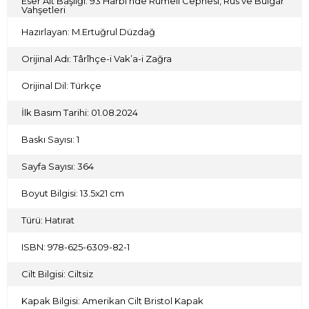
Eser Alt Başlığı: 93 Harbi’nde Rumeli Cephesi, Rus ve Bulgar
Vahşetleri
Hazırlayan: M.Ertuğrul Düzdağ
Orijinal Adı: Târîhçe-i Vak’a-i Zağra
Orijinal Dil: Türkçe
İlk Basım Tarihi: 01.08.2024
Baskı Sayısı: 1
Sayfa Sayısı: 364
Boyut Bilgisi: 13.5x21 cm
Türü: Hatırat
ISBN: 978-625-6309-82-1
Cilt Bilgisi: Ciltsiz
Kapak Bilgisi: Amerikan Cilt Bristol Kapak