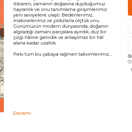
itibaren, zamanın doğasına duyduğumuz
hayranlık ve onu tanımlama girişimlerimiz
yeni seviyelere ulaştı. Bedenlerimiz,
makinelerimiz ve yıldızlarla ölçtük onu.
Günümüzün modern dünyasında, doğanın
algıladığı zamanı parçalara ayırdık, düz bir
çizgi hâline getirdik ve anlaşılmaz bir hâl
alana kadar uzattık.
Peki tüm bu çabaya rağmen takvimlerimiz
ve saatlerimiz gerçekte neye hizmet
ediyor? Takvimimizin antik ve “ilkel”
halkların kullandıklarından ne farkı var?
Bugün, yirmi birinci yüzyılda; zamanın
doğallıkla atan nabzından, atalarımızın
olduğundan daha mı uzaktayız?
Anthony Aveni, zamanı algılama, tanımlama
ve ölçme biçimimizi; astronomiden
biyolojiye, mimariden teolojiye çeşitli
Devamı
disiplinler çerçevesinde tarihsel bir bakış ile
ele alıyor.