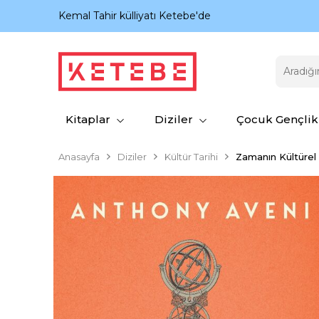
nıyor.
Kemal Tahir külliyatı Ketebe'de
Kitaplar
Diziler
Çocuk Gençlik
Anasayfa
Diziler
Kültür Tarihi
Zamanın Kültürel 