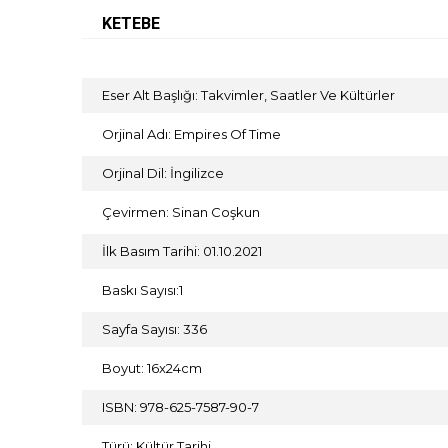
KETEBE
Eser Alt Başlığı: Takvimler, Saatler Ve Kültürler
Orjinal Adı: Empires Of Time
Orjinal Dil: İngilizce
Çevirmen: Sinan Coşkun
İlk Basım Tarihi: 01.10.2021
Baskı Sayısı:1
Sayfa Sayısı: 336
Boyut: 16x24cm
ISBN: 978-625-7587-90-7
Türü: Kültür Tarihi