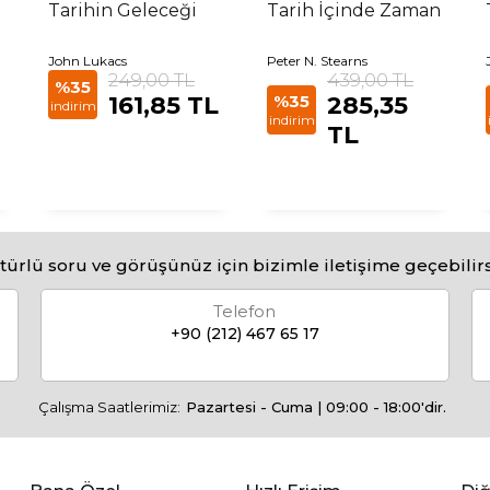
Tarihin Geleceği
Tarih İçinde Zaman
John Lukacs
Peter N. Stearns
249,00 TL
439,00 TL
%35
161,85 TL
%35
285,35
indirim
indirim
TL
türlü soru ve görüşünüz için bizimle iletişime geçebilirs
Telefon
+90 (212) 467 65 17
Çalışma Saatlerimiz:
Pazartesi - Cuma | 09:00 - 18:00'dir.