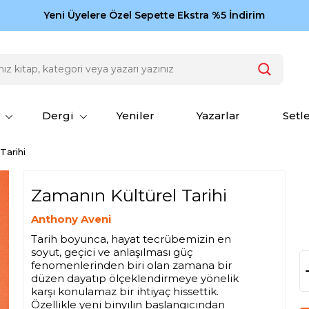
Zamansız eserler Ketebe'de: Cengiz Aytmatov
Yeni Üyelere Özel Sepette Ekstra %5 İndirim
150
Dergi
Yeniler
Yazarlar
Setl
Tarihi
Zamanın Kültürel Tarihi
Anthony Aveni
Tarih boyunca, hayat tecrübemizin en
soyut, geçici ve anlaşılması güç
fenomenlerinden biri olan zamana bir
düzen dayatıp ölçeklendirmeye yönelik
karşı konulamaz bir ihtiyaç hissettik.
Özellikle yeni binyılın başlangıcından