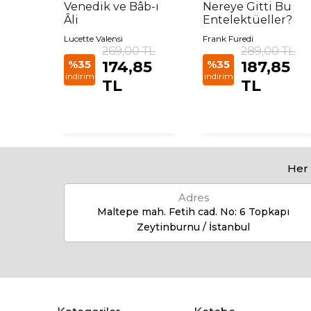
Venedik ve Bâb-ı
Nereye Gitti Bu
ası
Âli
Entelektüeller?
Lucette Valensi
Frank Furedi
 TL
269,00 TL
289,00 TL
85
%35
174,85
%35
187,85
indirim
indirim
TL
TL
Her 
Adres
Maltepe mah. Fetih cad. No: 6 Topkapı
Zeytinburnu / İstanbul