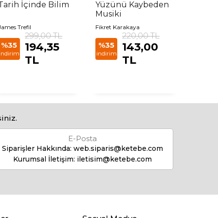
Tarih İçinde Bilim
Yüzünü Kaybeden
Kültür
Musiki
Yönet
James Trefil
Fikret Karakaya
Ed. Marc
299,00 TL
220,00 TL
%35
%35
194,35
%35
143,00
indirim
indirim
indirim
TL
TL
iniz.
E-Posta
Siparişler Hakkında:
web.siparis@ketebe.com
Kurumsal İletişim:
iletisim@ketebe.com