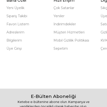
Bana Özel
Hızlı Erişim
Diğ
Yeni Üyelik
Çok Satanlar
Sık
Sipariş Takibi
Yeniler
Üye
Favori Listem
İndirimdekiler
Sat
Adreslerim
Müşteri Hizmetleri
Gizl
Bilgilerim
Mobil Gizlilik Politikası
KV
Üye Girişi
Sepetim
Çere
E-Bülten Aboneliği
Ketebe e-bültenine abone olun. Kampanya ve
yeniliklerden öncelikli olarak haberdar olun.