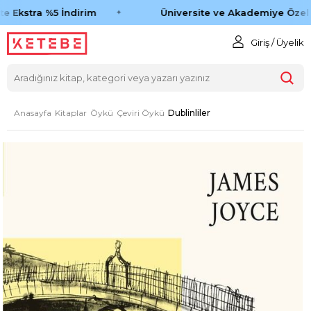
e Ekstra %5 İndirim
Üniversite ve Akademiye Özel 
Giriş / Üyelik
Anasayfa
Kitaplar
Öykü
Çeviri Öykü
Dublinliler