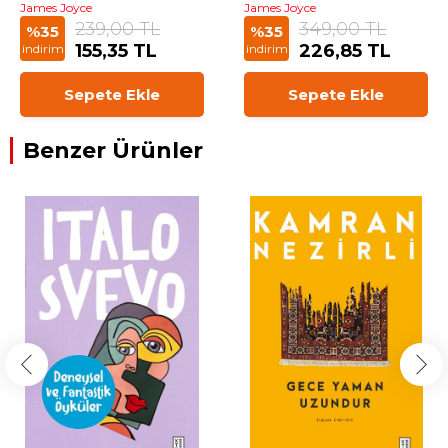
James Joyce
James Joyce
239,00 TL
349,00 TL
%35
%35
155,35 TL
226,85 TL
indirim
indirim
Sepete Ekle
Sepete Ekle
Benzer Ürünler