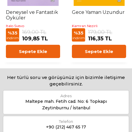
Deneysel ve Fantastik
Gece Yaman Uzundur
Öyküler
Italo Svevo
Kamran Nezirli
169,00 TL
179,00 TL
%35
%35
109,85 TL
116,35 TL
indirim
indirim
Sepete Ekle
Sepete Ekle
Her türlü soru ve görüşünüz için bizimle iletişime
geçebilirsiniz.
Adres
Maltepe mah. Fetih cad. No: 6 Topkapı
Zeytinburnu / İstanbul
Telefon
+90 (212) 467 65 17