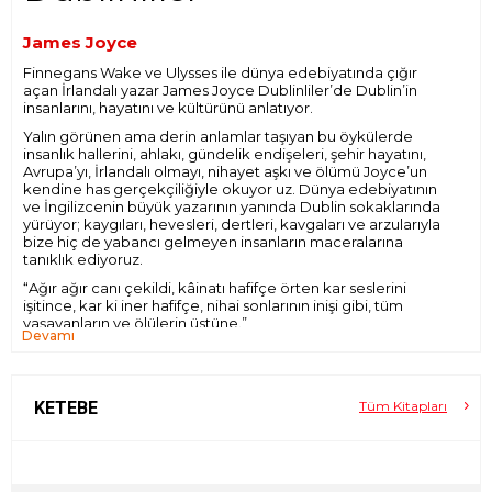
James Joyce
Finnegans Wake
ve
Ulysses
ile dünya edebiyatında çığır
açan İrlandalı yazar James Joyce
Dublinliler
’de Dublin’in
insanlarını, hayatını ve kültürünü anlatıyor.
Yalın görünen ama derin anlamlar taşıyan bu öykülerde
insanlık hallerini, ahlakı, gündelik endişeleri, şehir hayatını,
Avrupa’yı, İrlandalı olmayı, nihayet aşkı ve ölümü Joyce’un
kendine has gerçekçiliğiyle okuyor uz. Dünya edebiyatının
ve İngilizcenin büyük yazarının yanında Dublin sokaklarında
yürüyor; kaygıları, hevesleri, dertleri, kavgaları ve arzularıyla
bize hiç de yabancı gelmeyen insanların maceralarına
tanıklık ediyoruz.
“Ağır ağır canı çekildi, kâinatı hafifçe örten kar seslerini
işitince, kar ki iner hafifçe, nihai sonlarının inişi gibi, tüm
yaşayanların ve ölülerin üstüne.”
Devamı
KETEBE
Tüm Kitapları