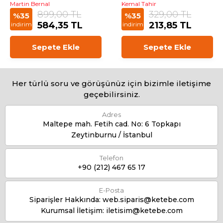
Martin Bernal
Kemal Tahir
899,00 TL
329,00 TL
%35
%35
584,35 TL
213,85 TL
indirim
indirim
Sepete Ekle
Sepete Ekle
Her türlü soru ve görüşünüz için bizimle iletişime
geçebilirsiniz.
Adres
Maltepe mah. Fetih cad. No: 6 Topkapı
Zeytinburnu / İstanbul
Telefon
+90 (212) 467 65 17
E-Posta
Siparişler Hakkında:
web.siparis@ketebe.com
Kurumsal İletişim:
iletisim@ketebe.com