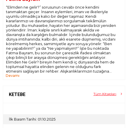
“Elimden ne gelir?” sorusunun cevabı önce kendini
tanımaktan geçer. İnsanın eylemleri, imanı ve ilkeleriyle
uyumlu olmadıkça kalıcı bir değer taşımaz. Kendi
kararlarımızı ve davranışlarımızı sorgulamak tekâmülün
yoludur. Bu muhasebe, hayatın her aşamasında bizi yeniden
yönlendirir. İman; kalple sınırlı kalmayarak akılda ve
davranışta da karşılığını bulmalıdır. İçinde bulunduğumuz bu
dünya imtihanında; kalbi diri, aklı esarete düşmemiş, vicdanı
körelmemiş herkes, samimiyetle aynı soruya yönelir: “Ben
ne yapabilirim?” ya da “Ne yapmalıyım?” İşte bu noktada
Fatma Bayram, bu sorunun bir çaresizlik ifadesi olmaktan
çıkıp bilinçli bir arayışa dönüşmesi gerektiğini anlatıyor.
Elimden Ne Gelir? bireyin hem kendi iç dünyasında hem de
toplumsal hayatta elinden gelenin ne olduğunu fark
etmesini sağlayan bir rehber. Alışkanlıklarımızın tuzağına
Devamı
düşmeden, hazların cazibesine kapılmadan, ilahi ilkelerle
uyumlu bir hayat sürmenin gerekliliğini, bazen sadece
“yeter” diyebilmenin bile büyük bir irade olduğunu; bazen
de küçük bir boykotun, doğru bir sözün ya da sağlam bir
alışkanlığın hayatı değiştirecek güç taşıdığını hatırlatıyor.
KETEBE
Tüm Kitapları
İlk Basım Tarihi: 01.10.2025