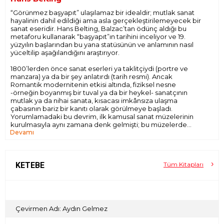
“Görünmez başyapıt” ulaşılamaz bir idealdir; mutlak sanat
hayalinin dahil edildiği ama asla gerçekleştirilemeyecek bir
sanat eseridir. Hans Belting, Balzac’tan ödünç aldığı bu
metaforu kullanarak “başyapıt”ın tarihini inceliyor ve 19.
yüzyılın başlarından bu yana statüsünün ve anlamının nasıl
yüceltilip aşağılandığını araştırıyor.
1800’lerden önce sanat eserleri ya taklitçiydi (portre ve
manzara) ya da bir şey anlatırdı (tarih resmi). Ancak
Romantik modernitenin etkisi altında, fiziksel nesne
-örneğin boyanmış bir tuval ya da bir heykel- sanatçının
mutlak ya da nihai sanata, kısacası imkânsıza ulaşma
çabasının bariz bir kanıtı olarak görülmeye başladı.
Yorumlamadaki bu devrim, ilk kamusal sanat müzelerinin
kurulmasıyla aynı zamana denk gelmişti; bu müzelerde
Devamı
klasik dönem ve Rönesans eserleri “gerçek” başyapıtlar
olarak sunuluyordu, hiçbir modern sanatçının ulaşmayı ümit
edemeyeceği, zamanı aşan bir sanattı bu. Mona Lisa ve
diğer ünlü tablolar, kurumsallaşmaya başlayan bu başyapıt
kültünün yükünü omuzlarında hisseden sanatçıları meşgul
KETEBE
Tüm Kitapları
edecekti.
Raffaello, Vermeer, Delacroix, Cézanne, Picasso, Duchamp,
Warhol ve daha birçok dev ismin yaşamlarıyla ve eserleriyle
sahne aldığı Görünmez Başyapıt, alternatif bir sanat tarihi
Çevirmen Adı: Aydın Gelmez
olarak okunmayı da hak ediyor.