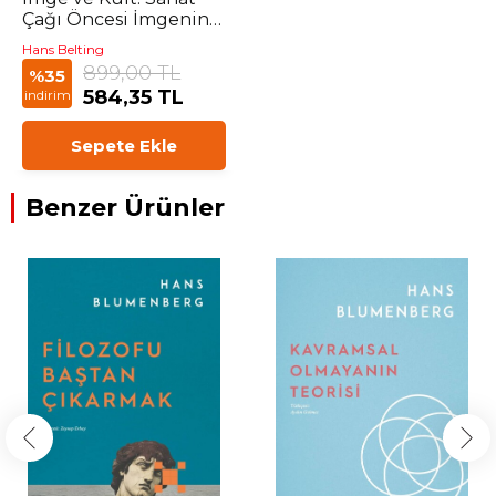
Çağı Öncesi İmgenin
Tarihi
Hans Belting
899,00 TL
%35
584,35 TL
indirim
Sepete Ekle
Benzer Ürünler