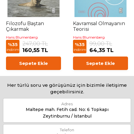
Filozofu Baştan
Kavramsal Olmayanın
Çıkarmak
Teorisi
Hans Blumenberg
Hans Blumenberg
247,00 TL
99,00 TL
%35
%35
160,55 TL
64,35 TL
indirim
indirim
Sepete Ekle
Sepete Ekle
Her türlü soru ve görüşünüz için bizimle iletişime
geçebilirsiniz.
Adres
Maltepe mah. Fetih cad. No: 6 Topkapı
Zeytinburnu / İstanbul
Telefon