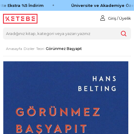
te Ekstra %5 İndirim
Üniversite ve Akademiye Özel 
Giriş / Üyelik
Anasayfa
Diziler
Teori
Görünmez Başyapıt