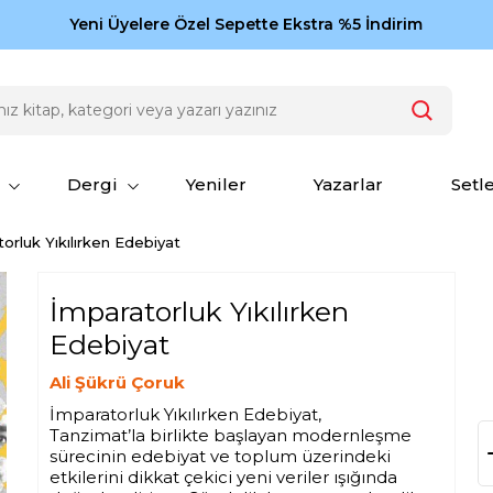
Zamansız eserler Ketebe'de: Cengiz Aytmatov
Yeni Üyelere Özel Sepette Ekstra %5 İndirim
150
Dergi
Yeniler
Yazarlar
Setl
orluk Yıkılırken Edebiyat
İmparatorluk Yıkılırken
Edebiyat
Ali Şükrü Çoruk
İmparatorluk Yıkılırken Edebiyat,
Tanzimat’la birlikte başlayan modernleşme
sürecinin edebiyat ve toplum üzerindeki
etkilerini dikkat çekici yeni veriler ışığında