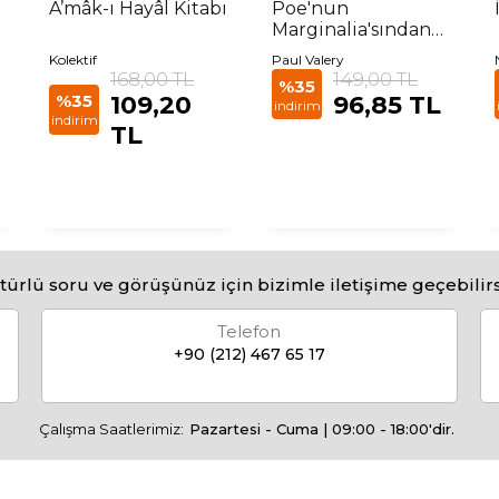
A’mâk-ı Hayâl Kitabı
Poe'nun
ı
Marginalia'sından
Bazı Fragmanlar
Kolektif
Paul Valery
168,00 TL
149,00 TL
%35
%35
109,20
96,85 TL
indirim
indirim
TL
türlü soru ve görüşünüz için bizimle iletişime geçebilirs
Telefon
+90 (212) 467 65 17
Çalışma Saatlerimiz:
Pazartesi - Cuma | 09:00 - 18:00'dir.