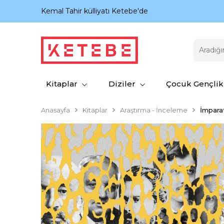
nıyor.
Kemal Tahir külliyatı Ketebe'de
Kitaplar
Diziler
Çocuk Gençlik
Anasayfa
Kitaplar
Araştırma - İnceleme
İmparat