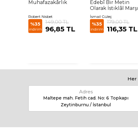
Muhafazakârlık
Edebî Bir Metin
Olarak İstiklâl Marş
ami
Robert Nisbet
İsmail Güleç
149,00 TL
179,00 TL
%35
%35
0 TL
96,85 TL
116,35 TL
indirim
indirim
85
Her 
Adres
Maltepe mah. Fetih cad. No: 6 Topkapı
Zeytinburnu / İstanbul