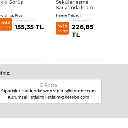
İkili Görüş
Sekülerleşme
Kapita
Karşısında İslam
Kıska
Northrop Frye
Helene Thibault
Arif Öza
239,00 TL
349,00 TL
%35
%35
155,35 TL
%35
226,85
indirim
indirim
indirim
TL
iniz.
E-Posta
Siparişler Hakkında:
web.siparis@ketebe.com
Kurumsal İletişim:
iletisim@ketebe.com