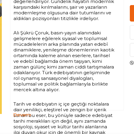
değerlendiriyor. Gündelik hayatın modernlik
karşısındaki kırılmalarını, şair ve yazarların
modernleşme olgusuna dair tutumlarını ve
aldıkları pozisyonları titizlikle irdeliyor.
Ali Şükrü Çoruk, basın-yayın alanındaki
gelişmelere eğilerek siyasal ve toplumsal
mücadelelerin arka planında yatan edebî
dinamiklere, yenileşme dönemlerinin kaotik
ortamında kaleme alınan eserlere, tarihsel
ve edebî bağlamda önem taşıyan, kimi
zaman gülünç kimi zaman ciddi tartışmalara
odaklanıyor. Türk edebiyatının gelişiminde
rol oynamış sansasyonel diyalogları,
toplumsal ve politik bağlamlarıyla birlikte
mercek altına alıyor.
Tarih ve edebiyatın iç içe geçtiği noktalara
dair yenilikçi, eleştirel ve zengin bir içerik
Devamı
sunan bu eser, bu yönüyle sadece edebiyat
tarihi meraklıları için değil, aynı zamanda
sosyoloji, siyaset ve kültür tarihi alanlarına
ilgi duyan okur için de önemli bir kaynak