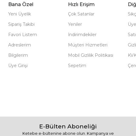
Bana Özel
Hızlı Erişim
Diğ
Yeni Üyelik
Çok Satanlar
Sık
Sipariş Takibi
Yeniler
Üye
Favori Listem
İndirimdekiler
Sat
Adreslerim
Müşteri Hizmetleri
Gizl
Bilgilerim
Mobil Gizlilik Politikası
KV
Üye Girişi
Sepetim
Çere
E-Bülten Aboneliği
Ketebe e-bültenine abone olun. Kampanya ve