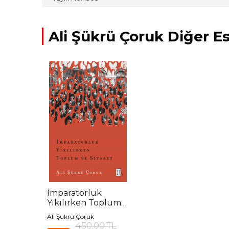
Ali Şükrü Çoruk Diğer Es
İmparatorluk
Yıkılırken Toplum
ve Siyaset
Ali Şükrü Çoruk
450,00 TL