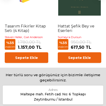
Tasarım Fikirler Kitap
Hattat Şefik Bey ve
Seti (4 Kitap)
Eserleri
Steven Heller, Gail Anderson
Sümeyra Dursun
1.780,00 TL
950,00 TL
%35
%35
1.157,00 TL
617,50 TL
indirim
indirim
Sepete Ekle
Sepete Ekle
Her türlü soru ve görüşünüz için bizimle iletişime
geçebilirsiniz.
Adres
Maltepe mah. Fetih cad. No: 6 Topkapı
Zeytinburnu / İstanbul