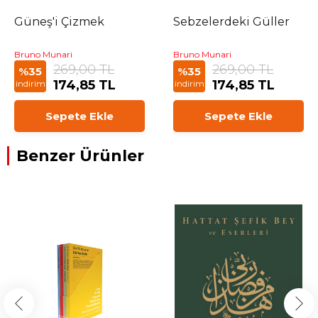
Güneş'i Çizmek
Sebzelerdeki Güller
Bruno Munari
Bruno Munari
269,00 TL
269,00 TL
%35
%35
174,85 TL
174,85 TL
indirim
indirim
Sepete Ekle
Sepete Ekle
Benzer Ürünler