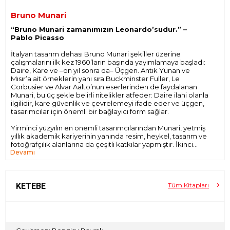
Bruno Munari
“Bruno Munari zamanımızın Leonardo’sudur.” –
Pablo Picasso
İtalyan tasarım dehası Bruno Munari şekiller üzerine
çalışmalarını ilk kez 1960’ların başında yayımlamaya başladı:
Daire, Kare ve –on yıl sonra da– Üçgen. Antik Yunan ve
Mısır’a ait örneklerin yanı sıra Buckminster Fuller, Le
Corbusier ve Alvar Aalto’nun eserlerinden de faydalanan
Munari, bu üç şekle belirli nitelikler atfeder: Daire ilahi olanla
ilgilidir, kare güvenlik ve çevrelemeyi ifade eder ve üçgen,
tasarımcılar için önemli bir bağlayıcı form sağlar.
Yirminci yüzyılın en önemli tasarımcılarından Munari, yetmiş
yıllık akademik kariyerinin yanında resim, heykel, tasarım ve
fotoğrafçılık alanlarına da çeşitli katkılar yapmıştır. İkinci
Devamı
Dünya Savaşı’ndan sonra kitap tasarımına odaklanan
Munari, sade ve eğlenceli olarak tanımlanan çocuk kitapları
tasarlamıştır.
Grafik, tasarım ve sanat dünyasında geniş bir takipçi
KETEBE
Tüm Kitapları
kitlesine sahip Munari’nin hayranlarını uzun zamandır
cezbeden ve onun yaratıcı teorilerini yeni takipçilere
tanıtacak bu tek ciltlik üçleme, ilk kez Türkçe olarak
yayımlanıyor.