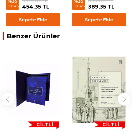
699,00 TL
599,00 TL
%35
%35
454,35 TL
389,35 TL
indirim
indirim
Sepete Ekle
Sepete Ekle
Benzer Ürünler