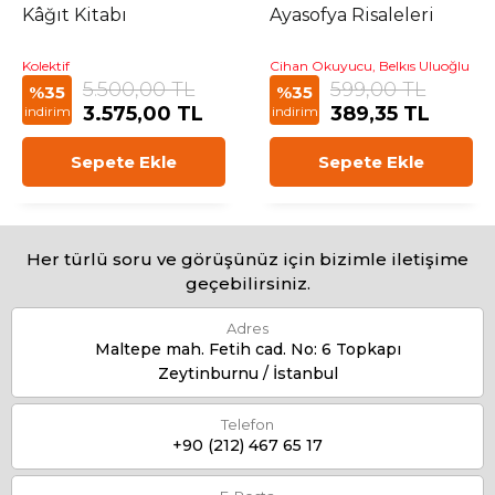
Kâğıt Kitabı
Ayasofya Risaleleri
Kolektif
Cihan Okuyucu, Belkıs Uluoğlu
5.500,00 TL
599,00 TL
%35
%35
3.575,00 TL
389,35 TL
indirim
indirim
Sepete Ekle
Sepete Ekle
Her türlü soru ve görüşünüz için bizimle iletişime
geçebilirsiniz.
Adres
Maltepe mah. Fetih cad. No: 6 Topkapı
Zeytinburnu / İstanbul
Telefon
+90 (212) 467 65 17