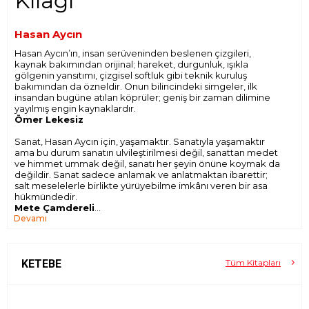
Kılağı
Hasan Aycın
Hasan Aycın’ın, insan serüveninden beslenen çizgileri,
kaynak bakımından orijinal; hareket, durgunluk, ışıkla
gölgenin yansıtımı, çizgisel softluk gibi teknik kuruluş
bakımından da özneldir. Onun bilincindeki simgeler, ilk
insandan bugüne atılan köprüler; geniş bir zaman dilimine
yayılmış engin kaynaklardır.
Ömer Lekesiz
Sanat, Hasan Aycın için, yaşamaktır. Sanatıyla yaşamaktır
ama bu durum sanatın ulvileştirilmesi değil, sanattan medet
ve himmet ummak değil, sanatı her şeyin önüne koymak da
değildir. Sanat sadece anlamak ve anlatmaktan ibarettir;
salt meselelerle birlikte yürüyebilme imkânı veren bir asa
hükmündedir.
Mete Çamdereli
Devamı
Hasan Aycın’ın, insanı zorunlu olmadıkça çıplak, yalın, basit
olarak çizmesi, insana yüklenen birçok ideolojik, kültürel,
tarihsel yüklerden arındırma gayretinin bir sonucudur. İnsan
kendisiyle, ötekiyle ve eşyayla belli bir kültürel çerçevenin
KETEBE
Tüm Kitapları
içinden temas kurar. Verili bir dil bu temasın biçimini de
belirler. Bu yüzden Aycın, insanı soyarak kendiyle, fıtratıyla
baş başa bırakmayı dener. İnsan soyundukça, yalınlaştıkça,
basitleştikçe kendiyle, onu o yapan özle, hakikatle baş