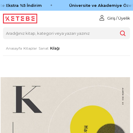
e Ekstra %5 İndirim
Üniversite ve Akademiye Özel 
Giriş / Üyelik
Anasayfa
Kitaplar
Sanat
Kılağı