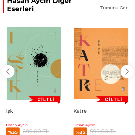
Hasan Aycın Diğer
Eserleri
Tümünü Gör
Işk
Katre
Hasan Aycın
Hasan Aycın
699,00 TL
599,00 TL
%35
%35