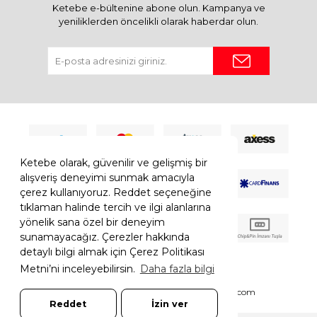
Ketebe e-bültenine abone olun. Kampanya ve
yeniliklerden öncelikli olarak haberdar olun.
Ketebe olarak, güvenilir ve gelişmiş bir
alışveriş deneyimi sunmak amacıyla
çerez kullanıyoruz. Reddet seçeneğine
tıklaman halinde tercih ve ilgi alanlarına
yönelik sana özel bir deneyim
sunamayacağız. Çerezler hakkında
detaylı bilgi almak için Çerez Politikası
Metni’ni inceleyebilirsin.
Daha fazla bilgi
© 2026 Ketebe Tüm Hakkı Saklıdır.
Ketebe.com
Reddet
İzin ver
7308052261181544