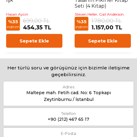
Işk
Tasarım Fikirler Kitap
Seti (4 Kitap)
Hasan Aycın
Steven Heller, Gail Anderson
699,00 TL
1.780,00 TL
%35
%35
454,35 TL
1.157,00 TL
indirim
indirim
Sepete Ekle
Sepete Ekle
Her türlü soru ve görüşünüz için bizimle iletişime
geçebilirsiniz.
Adres
Maltepe mah. Fetih cad. No: 6 Topkapı
Zeytinburnu / İstanbul
Telefon
+90 (212) 467 65 17
E-Posta