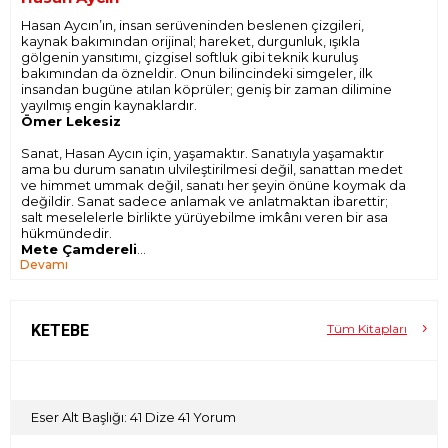
Hasan Aycın’ın, insan serüveninden beslenen çizgileri,
kaynak bakımından orijinal; hareket, durgunluk, ışıkla
gölgenin yansıtımı, çizgisel softluk gibi teknik kuruluş
bakımından da özneldir. Onun bilincindeki simgeler, ilk
insandan bugüne atılan köprüler; geniş bir zaman dilimine
yayılmış engin kaynaklardır.
Ömer Lekesiz
Sanat, Hasan Aycın için, yaşamaktır. Sanatıyla yaşamaktır
ama bu durum sanatın ulvileştirilmesi değil, sanattan medet
ve himmet ummak değil, sanatı her şeyin önüne koymak da
değildir. Sanat sadece anlamak ve anlatmaktan ibarettir;
salt meselelerle birlikte yürüyebilme imkânı veren bir asa
hükmündedir.
Mete Çamdereli
Devamı
Hasan Aycın’ın, insanı zorunlu olmadıkça çıplak, yalın, basit
olarak çizmesi, insana yüklenen birçok ideolojik, kültürel,
tarihsel yüklerden arındırma gayretinin bir sonucudur. İnsan
kendisiyle, ötekiyle ve eşyayla belli bir kültürel çerçevenin
KETEBE
Tüm Kitapları
içinden temas kurar. Verili bir dil bu temasın biçimini de
belirler. Bu yüzden Aycın, insanı soyarak kendiyle, fıtratıyla
baş başa bırakmayı dener. İnsan soyundukça, yalınlaştıkça,
basitleştikçe kendiyle, onu o yapan özle, hakikatle baş
başa, yüz yüze kalacaktır.
Eser Alt Başlığı: 41 Dize 41 Yorum
Cemal Şakar