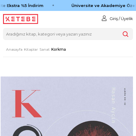
e Ekstra %5 İndirim
Üniversite ve Akademiye Özel 
Giriş / Üyelik
Anasayfa
Kitaplar
Sanat
Korkma