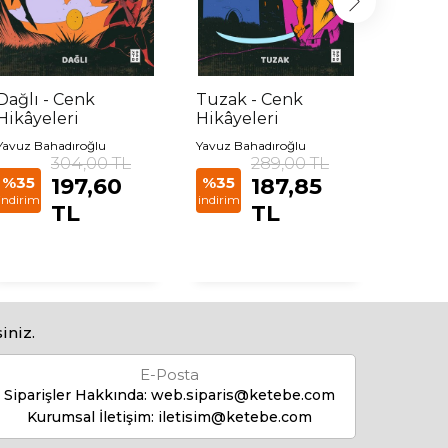
Dağlı - Cenk
Tuzak - Cenk
Nedir
Hikâyeleri
Hikâyeleri
Yavuz Bahadıroğlu
Yavuz Bahadıroğlu
İlker Şag
304,00 TL
289,00 TL
%35
197,60
%35
187,85
%35
indirim
indirim
indirim
TL
TL
iniz.
E-Posta
Siparişler Hakkında:
web.siparis@ketebe.com
Kurumsal İletişim:
iletisim@ketebe.com