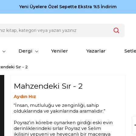
Zamansız eserler Ketebe'de: Cengiz Aytmatov
Yeni Üyelere Özel Sepette Ekstra %5 İndirim
150
Dergi
Yeniler
Yazarlar
Setl
endeki Sır - 2
Mahzendeki Sır - 2
Aydın Hız
“İnsan, mutluluğu ve zenginliği, sahip
olduklarında ve yakınlarında aramalıdır.”
Poyraz’ın körebe oynarken girdiği eski evin
derinliklerindeki sırlar Poyraz ve Selim
ikilisini yepyeni ve heyecanlı bir maceraya