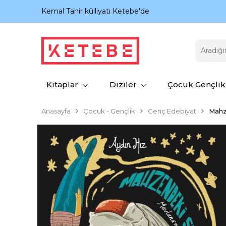
nıyor.
Kemal Tahir külliyatı Ketebe'de
Kitaplar
Diziler
Çocuk Gençlik
Anasayfa
Çocuk - Gençlik
Genç Edebiyat
Mahz