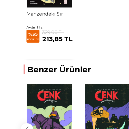
Mahzendeki Sır
Aydın Hız
329,00 TL
%35
213,85 TL
indirim
Benzer Ürünler