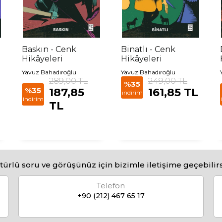
Baskın - Cenk
Binatlı - Cenk
Hikâyeleri
Hikâyeleri
Yavuz Bahadıroğlu
Yavuz Bahadıroğlu
289,00 TL
249,00 TL
%35
%35
187,85
161,85 TL
indirim
indirim
TL
türlü soru ve görüşünüz için bizimle iletişime geçebilirs
Telefon
+90 (212) 467 65 17