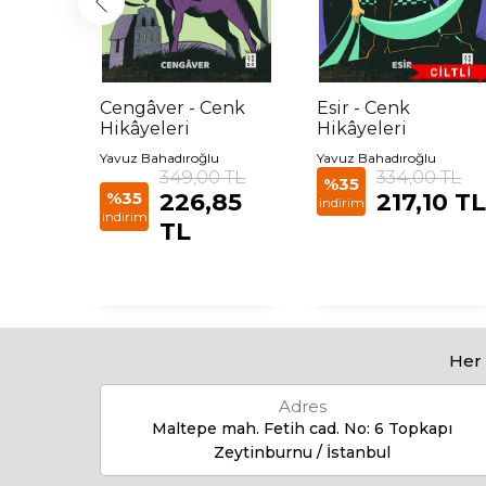
eri
Cengâver - Cenk
Esir - Cenk
2
Hikâyeleri
Hikâyeleri
u
Yavuz Bahadıroğlu
Yavuz Bahadıroğlu
00 TL
349,00 TL
334,00 TL
%35
0,00
%35
226,85
217,10 TL
indirim
indirim
TL
Her 
Adres
Maltepe mah. Fetih cad. No: 6 Topkapı
Zeytinburnu / İstanbul