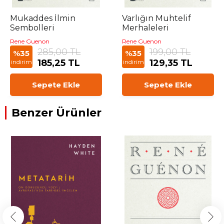
Mukaddes İlmin
Varlığın Muhtelif
Sembolleri
Merhaleleri
Rene Guenon
Rene Guenon
285,00 TL
199,00 TL
%35
%35
185,25 TL
129,35 TL
indirim
indirim
Sepete Ekle
Sepete Ekle
Benzer Ürünler