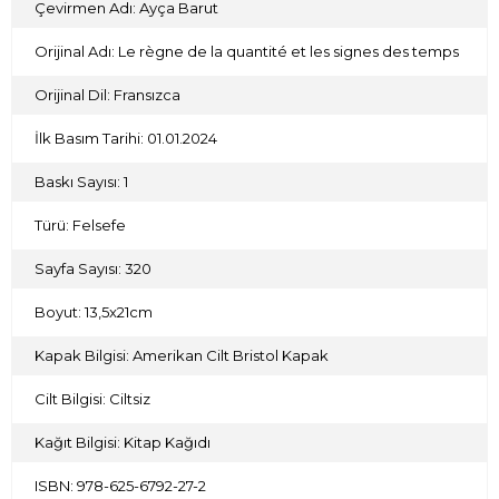
Çevirmen Adı: Ayça Barut
değildir. Zira Batı’nın üstünlüğü sadece maddî bir güce
dayalıdır ve bu yüzden de söz konusu egemenlik sadece
Orijinal Adı: Le règne de la quantité et les signes des temps
“niceliğin egemenliği”nden ibarettir. Bu sebeple bu eser,
yalnızca nicelik eleştirisi değil, aynı zamanda bir Batı
eleştirisidir.
Orijinal Dil: Fransızca
İlk Basım Tarihi: 01.01.2024
Baskı Sayısı: 1
Türü: Felsefe
Sayfa Sayısı: 320
Boyut: 13,5x21cm
Kapak Bilgisi: Amerikan Cilt Bristol Kapak
Cilt Bilgisi: Ciltsiz
Kağıt Bilgisi: Kitap Kağıdı
ISBN: 978-625-6792-27-2