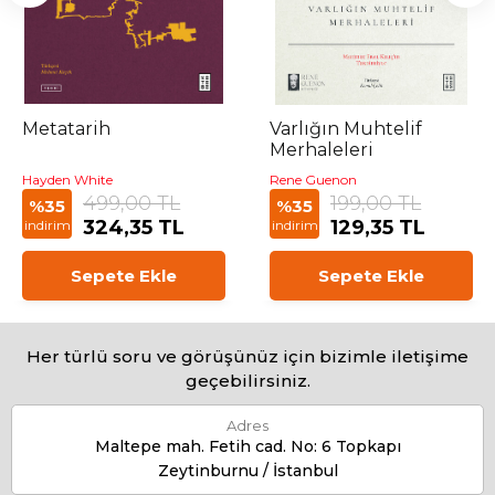
Metatarih
Varlığın Muhtelif
Merhaleleri
Hayden White
Rene Guenon
499,00 TL
199,00 TL
%35
%35
324,35 TL
129,35 TL
indirim
indirim
Sepete Ekle
Sepete Ekle
Her türlü soru ve görüşünüz için bizimle iletişime
geçebilirsiniz.
Adres
Maltepe mah. Fetih cad. No: 6 Topkapı
Zeytinburnu / İstanbul