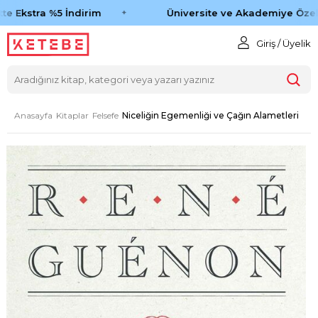
e Ekstra %5 İndirim
Üniversite ve Akademiye Özel 
Giriş / Üyelik
Anasayfa
Kitaplar
Felsefe
Niceliğin Egemenliği ve Çağın Alametleri