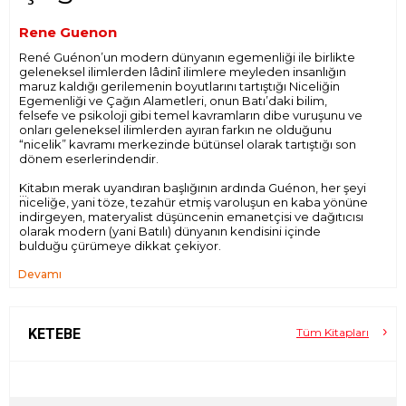
Rene Guenon
René Guénon’un modern dünyanın egemenliği ile birlikte
geleneksel ilimlerden lâdinî ilimlere meyleden insanlığın
maruz kaldığı gerilemenin boyutlarını tartıştığı Niceliğin
Egemenliği ve Çağın Alametleri, onun Batı’daki bilim,
felsefe ve psikoloji gibi temel kavramların dibe vuruşunu ve
onları geleneksel ilimlerden ayıran farkın ne olduğunu
“nicelik” kavramı merkezinde bütünsel olarak tartıştığı son
dönem eserlerindendir.
Kitabın merak uyandıran başlığının ardında Guénon, her şeyi
niceliğe, yani töze, tezahür etmiş varoluşun en kaba yönüne
indirgeyen, materyalist düşüncenin emanetçisi ve dağıtıcısı
olarak modern (yani Batılı) dünyanın kendisini içinde
bulduğu çürümeye dikkat çekiyor.
Devamı
Guénon’a göre modern dünyanın karakteristik özellikleri
arasında bulunan bilimsellik ve her şeyi salt nicel bir bakış
açısına indirgeme eğilimi ve dolayısıyla “ilke”den kademeli
olarak uzaklaşma durumu, dünyamızda tabii olduğu özel
varoluş koşulları nedeniyle hiyerarşik olarak en alt noktada
KETEBE
Tüm Kitapları
bulunan her türlü “nitel” ayrımdan yoksun, saf bir “nicelik”
görünümü oluşturuyor. “Modern” olarak adlandırılan ve
niceliğin egemenliğine tabi olan bu zihniyet, her ne kadar
tüm dünyaya yayılmış olsa da, kökeni itibariyle Batılı’dır.
Fakat Guénon için bu “Batılı”lık basit bir “coğrafya” meselesi