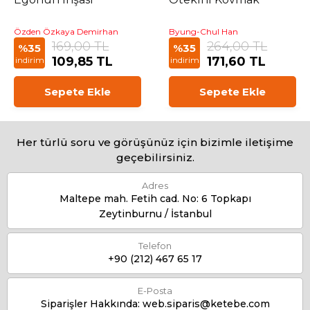
Özden Özkaya Demirhan
Byung-Chul Han
169,00 TL
264,00 TL
%35
%35
109,85 TL
171,60 TL
indirim
indirim
Sepete Ekle
Sepete Ekle
Her türlü soru ve görüşünüz için bizimle iletişime
geçebilirsiniz.
Adres
Maltepe mah. Fetih cad. No: 6 Topkapı
Zeytinburnu / İstanbul
Telefon
+90 (212) 467 65 17
E-Posta
Siparişler Hakkında:
web.siparis@ketebe.com