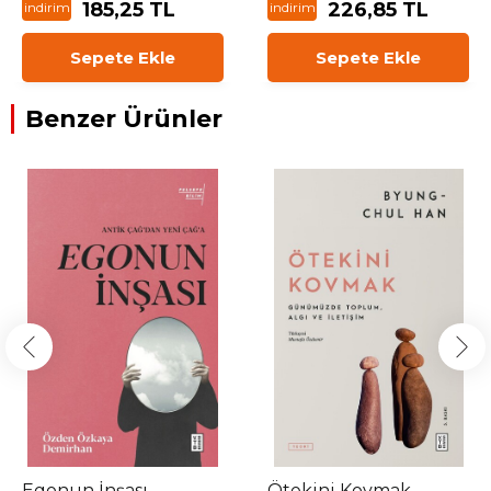
185,25 TL
226,85 TL
indirim
indirim
Sepete Ekle
Sepete Ekle
Benzer Ürünler
Egonun İnşası
Ötekini Kovmak