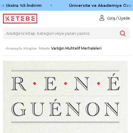
e Ekstra %5 İndirim
Üniversite ve Akademiye Özel 
Giriş / Üyelik
Anasayfa
Kitaplar
Felsefe
Varlığın Muhtelif Merhaleleri