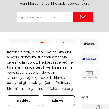
yeniliklerden öncelikli olarak haberdar olun.
Ketebe olarak, güvenilir ve gelişmiş bir
alışveriş deneyimi sunmak amacıyla
çerez kullanıyoruz. Reddet seçeneğine
tıklaman halinde tercih ve ilgi alanlarına
yönelik sana özel bir deneyim
sunamayacağız. Çerezler hakkında
detaylı bilgi almak için Çerez Politikası
Metni’ni inceleyebilirsin.
Daha fazla bilgi
© 2026 Ketebe Tüm Hakkı Saklıdır.
Ketebe.com
Reddet
İzin ver
7308052261181544