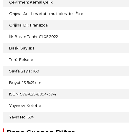
Çevirmen: Kemal Çelik
içinde bulduğumuz içindir ve tam da bu yüzden bu hâl bize
hâkim olur. Ancak bunun yalnız biz insanlar için özel bir
Orijinal Adı: Les états multiples de l'Être
önemi vardır; dolayısıyla bu bakış açısından kaynaklı izâfi ve
arızî bir durum olup, kendi tezahür usulümüzün şahsiliğine
aittir.
Orijinal Dil: Fransızca
İlk Basım Tarihi: 01.05.2022
Baskı Sayısı: 1
Türü: Felsefe
Sayfa Sayısı: 160
Boyut: 13.5x21 cm
ISBN: 978-625-8094-37-4
Yayınevi: Ketebe
Yayın No: 674