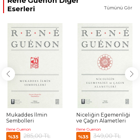
Rene Guenon Diğer
Eserleri
Tümünü Gör
Mukaddes İlmin
Niceliğin Egemenliği
Sembolleri
ve Çağın Alametleri
Rene Guenon
Rene Guenon
285,00 TL
349,00 TL
%35
%35