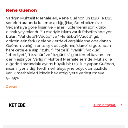
Rene Guenon
Varlığın Muhtelif Merhaleleri, René Guénon’un 1920 ile 1925
seneleri arasında kaleme aldığı, (Haç Sembolizmi ve
Vêdantâ’ya göre İnsan ve Halleri) üçlemenin son kitabı
olarak yayımlandı. Bu eseriyle İslam varlık felsefesinde yer
bulan, “Vahdetü’l-Vücûd” ve “Merâtibu’l-Vücûd” gibi
doktrinlerin farklı geleneklerdeki karşılıklarına odaklanan
Guénon, varlığın ontolojik düzeylerini, “daire” olgusundan
hareketle ele alıp, “zuhur”, “tecelli”, “varlık”, “yokluk”
“ebediyet”, “tezahür” ve “özgürlük” gibi temel kavramları
derinleştiriyor. Varlığın Muhtelif Merhaleleri’nde, Mutlak ile
diğerleri arasındaki ayrımı büyük bir titizlikle yapan Guénon,
insanın yer aldığı ferdî merhaleyi, yine büyük bir titizlikle
varlık merhaleleri içinde hak ettiği yere yerleştirmeye
çalışıyor.
Devamı
İnsanın varoluşunun diğer varoluşlar içinde üstün ya da
ayrıcalıklı bir yer tutmadığını ya da metafizik olarak diğer
varoluşlardan imtiyazlı bir aidiyete sahip olmadığını
hatırlatmak gerekir. Zira insan hâli tüm diğer hâller gibi bir
tezahürdür ve sonsuz ötekilerin arasında varlığın silsile-i
KETEBE
Tüm Kitapları
meratibi içinde, kendi doğası tarafından bahşedilen
düzeyde, yani onu tanımlayan sınırlı koşulların nitelikleriyle
belirlenir; ve bu düzey ona ne mutlak bir üstünlük, ne de
mutlak bir aşağılık bahşeder. Biz, varoluş içindeki insan hâli
üzerinde bu denli durup düşünüyorsak, kendimizi onun