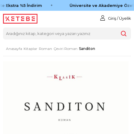
e Ekstra %5 İndirim
Üniversite ve Akademiye Özel 
Giriş / Üyelik
Anasayfa
Kitaplar
Roman
Çeviri Roman
Sanditon