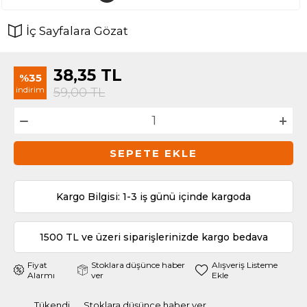
İç Sayfalara Gözat
38,35
TL
%35
indirim
59,00
TL
SEPETE EKLE
Kargo Bilgisi: 1-3 iş günü içinde kargoda
1500 TL ve üzeri siparişlerinizde kargo bedava
Fiyat
Stoklara düşünce haber
Alışveriş Listeme
Alarmı
ver
Ekle
Tükendi
Stoklara düşünce haber ver