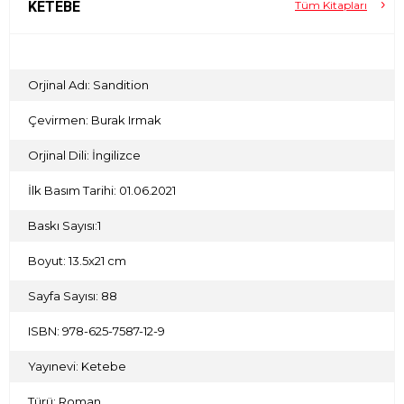
KETEBE
Tüm Kitapları
Orjinal Adı: Sandition
Çevirmen: Burak Irmak
Orjinal Dili: İngilizce
İlk Basım Tarihi: 01.06.2021
Baskı Sayısı:1
Boyut: 13.5x21 cm
Sayfa Sayısı: 88
ISBN: 978-625-7587-12-9
Yayınevi: Ketebe
Türü: Roman