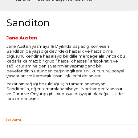
Sanditon
Jane Austen
Jane Austen yazmaya 1817 yılında başladığı son eseri
Sanditon
’da yaşadığı devirdeki hastalık ve hasta olma
olgusunu kendine has alaycı bir dille merceğe alır. Ancak bu
kadarla kalmaz; bir grup “ hastalık hastası” aristokratın ve
sağlık turizmine geniş yatırımlar yapmış genç bir
beyefendinin üstünden çağın İngiltere’sini, kültürünü, sosyal
yaşantısını ve karmaşık insan ilişkilerini de anlatır.
Yazarının sağlığı bozulduğu için tamamlanamayan
Sanditon
’ın, eğer tamamlanabilseydi,
Northanger Manastırı
ve
Gurur ve Önyargı
gibi bir başka başyapıt olacağını siz de
fark edeceksiniz.
Devamı