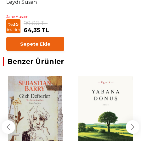
Leydi Susan
Jane Austen
99,00 TL
%35
64,35 TL
indirim
Sepete Ekle
Benzer Ürünler