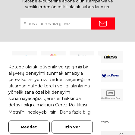
Ketebe e-bültenine abone olun. Kampanya ve
yeniliklerden öncelikli olarak haberdar olun.
Ketebe olarak, güvenilir ve gelişmiş bir
alışveriş deneyimi sunmak amacıyla
çerez kullanıyoruz. Reddet seçeneğine
tıklaman halinde tercih ve ilgi alanlarına
yönelik sana özel bir deneyim
sunamayacağız. Çerezler hakkında
detaylı bilgi almak için Çerez Politikası
Metni’ni inceleyebilirsin.
Daha fazla bilgi
© 2026 Ketebe Tüm Hakkı Saklıdır.
Ketebe.com
Reddet
İzin ver
7308052261181544