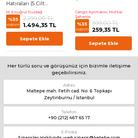
Hatıraları (5 Cilt
Kutulu Set)
M. Ertuğrul Düzdağ
Cengiz Aytmatov, Muhtar
Şahanov
2.299,00 TL
%35
399,00 TL
%35
1.494,35 TL
indirim
259,35 TL
indirim
Sepete Ekle
Sepete Ekle
Her türlü soru ve görüşünüz için bizimle iletişime
geçebilirsiniz.
Adres
Maltepe mah. Fetih cad. No: 6 Topkapı
Zeytinburnu / İstanbul
Telefon
+90 (212) 467 65 17
E-Posta
Siparişler Hakkında:
web.siparis@ketebe.com