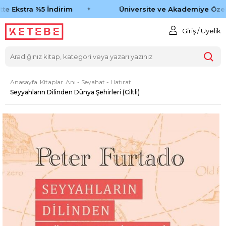
te Ekstra %5 İndirim
Üniversite ve Akademiye Özel 
Giriş / Üyelik
Anasayfa
Kitaplar
Anı - Seyahat - Hatırat
Seyyahların Dilinden Dünya Şehirleri (Ciltli)