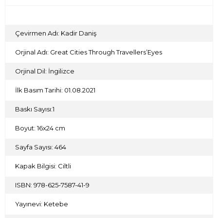
sakinlerinin ruhunu araştıran bir kitap olduğu söylenebilir.
Çevirmen Adı: Kadir Daniş
Orjinal Adı: Great Cities Through Travellers’Eyes
Orjinal Dil: İngilizce
İlk Basım Tarihi: 01.08.2021
Baskı Sayısı:1
Boyut: 16x24 cm
Sayfa Sayısı: 464
Kapak Bilgisi: Ciltli
ISBN: 978-625-7587-41-9
Yayınevi: Ketebe