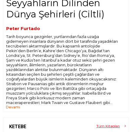
Seyyahların Dilinden
Dünya Şehirleri (Ciltli)
Peter Furtado
Tarih boyunca gezginler, yurtlarından fazla uzağa
gidemeyen insanlara dünyanın dört bir tarafında yaşadıkları
tecrübeleri aktarmışlardır. Bu kapsamlı antolojide
Pekin’den Berlin’e, Kahire’den Chicago’ya, Bağdat’tan
Londra’ya, St. Petersburg’dan Sidney’e, Rio’dan Roma’ya,
Şam ve Kudüs’ten İstanbul’a kadar otuz sekiz şehri gezen
seyyahların, âlimlerin, yazarların, bürokratların
yazdıklarından alıntılar bulunmaktadır. Dünyanın altı
kıtasından seçilen bu şehirleri çeşitli çağlardan ve
coğrafyalardan büyük isimlerin kaleminden okuyacaksınız:
Strabon ve Pausanias gibi antik dönemlerin meşhur
gezginleri; Marco Polo ve İbn Battûta gibi ortaçağda
muazzam yolculuklara çıkmış seyyahlar; Isabella Bird ve
Freya Stark gibi korkusuz modern zaman
maceraperestleri; Mark Twain ve Gustave Flaubert gibi
Devamı
yazarlar ve daha nice bilginler, tüccarlar, kâşifler, askerler,
Ünlü tarihçi Peter Furtado tarafından derlenen alıntılar hem
diplomatlar, hacılar ve turistler...
uzak coğrafyalar ve geçmiş zamanların canlı bir portresini
sunmaktadır hem de seyyahlara dair fikir vermektedir. Bu
açıdan
Seyyahların Dilinden Dünya Şehirleri
’nin geleneksel
KETEBE
Tüm Kitapları
rehber kitapların ve web sitelerinin ötesinde şehirlerin ve