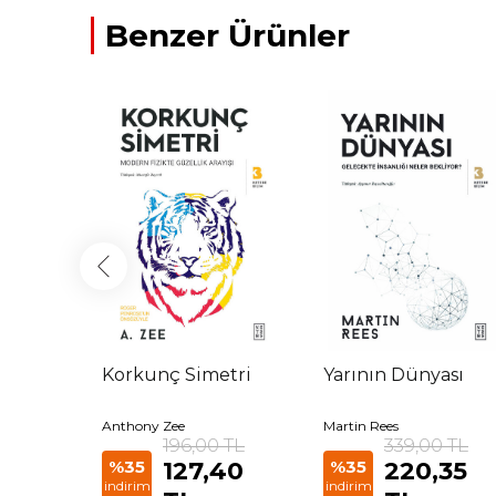
Benzer Ürünler
sefesi
Korkunç Simetri
Yarının Dünyası
n
Anthony Zee
Martin Rees
 TL
196,00 TL
339,00 TL
35
%35
127,40
%35
220,35
indirim
indirim