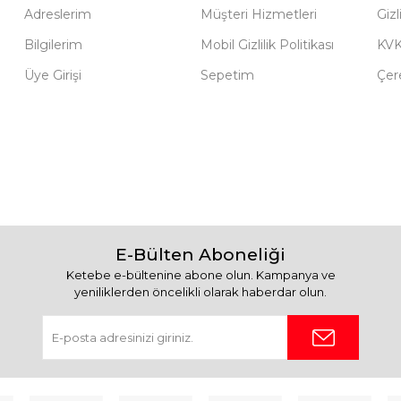
Adreslerim
Müşteri Hizmetleri
Gizl
Bilgilerim
Mobil Gizlilik Politikası
KV
Üye Girişi
Sepetim
Çere
E-Bülten Aboneliği
Ketebe e-bültenine abone olun. Kampanya ve
yeniliklerden öncelikli olarak haberdar olun.