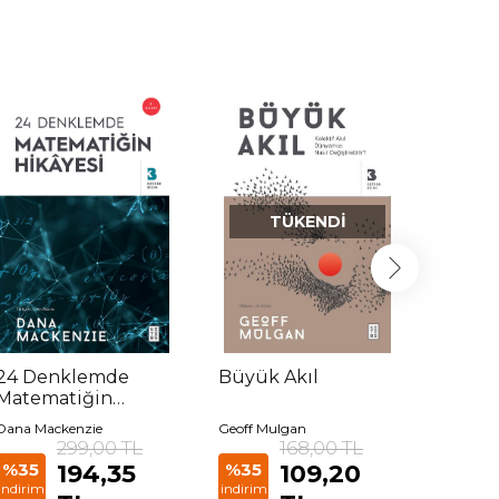
TÜKENDI
24 Denklemde
Büyük Akıl
Beyni
Matematiğin
Hikâyesi
Dana Mackenzie
Geoff Mulgan
John E. 
299,00 TL
168,00 TL
%35
%35
194,35
%35
109,20
indirim
indirim
indirim