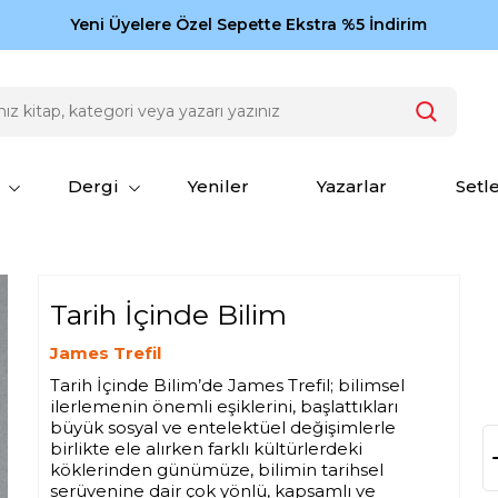
Zamansız eserler Ketebe'de: Cengiz Aytmatov
Yeni Üyelere Özel Sepette Ekstra %5 İndirim
150
Dergi
Yeniler
Yazarlar
Setl
Tarih İçinde Bilim
James Trefil
Tarih İçinde Bilim’de James Trefil; bilimsel
ilerlemenin önemli eşiklerini, başlattıkları
büyük sosyal ve entelektüel değişimlerle
birlikte ele alırken farklı kültürlerdeki
köklerinden günümüze, bilimin tarihsel
serüvenine dair çok yönlü, kapsamlı ve