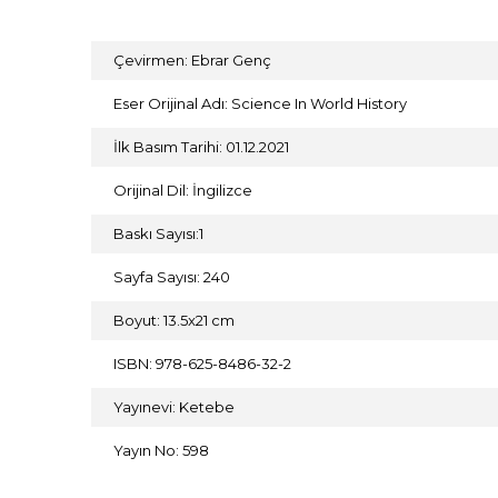
Çevirmen: Ebrar Genç
Eser Orijinal Adı: Science In World History
İlk Basım Tarihi: 01.12.2021
Orijinal Dil: İngilizce
Baskı Sayısı:1
Sayfa Sayısı: 240
Boyut: 13.5x21 cm
ISBN: 978-625-8486-32-2
Yayınevi: Ketebe
Yayın No: 598