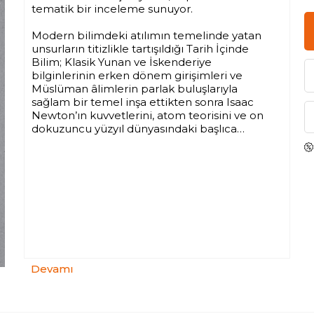
tematik bir inceleme sunuyor.
Modern bilimdeki atılımın temelinde yatan
unsurların titizlikle tartışıldığı Tarih İçinde
Bilim; Klasik Yunan ve İskenderiye
bilginlerinin erken dönem girişimleri ve
Müslüman âlimlerin parlak buluşlarıyla
sağlam bir temel inşa ettikten sonra Isaac
Newton’ın kuvvetlerini, atom teorisini ve on
dokuzuncu yüzyıl dünyasındaki başlıca
gelişmeleri keşfetmeye devam ediyor.
Günümüzün ileri bilimsel çalışmalarını da
inceleyen eser, bilimin gelecekteki
yönelimlerine ilişkin ufuk açıcı öngörüler
sunmayı da ihmal etmiyor.
Bilim tarihini, farklı coğrafyalar ve
karşılaştırmalı tarih perspektifinden yeniden
ele alan bu yoğun ve dinamik çalışma;
bilimsel gelişimin tarihsel izini sürmek
Devamı
isteyenler için eşsiz bir giriş kitabı.