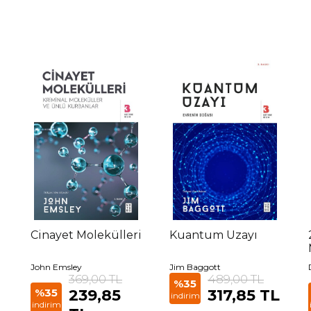
Cinayet Molekülleri
Kuantum Uzayı
John Emsley
Jim Baggott
369,00 TL
489,00 TL
%35
%35
239,85
317,85 TL
indirim
indirim