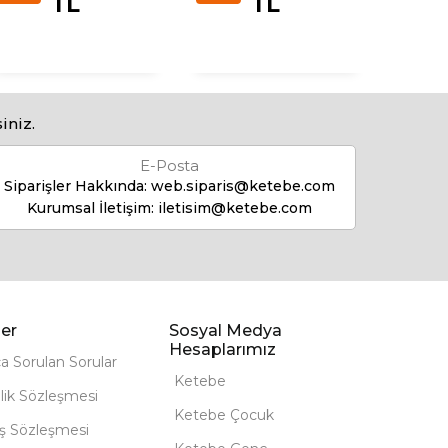
TL
TL
iniz.
E-Posta
Siparişler Hakkında:
web.siparis@ketebe.com
Kurumsal İletişim:
iletisim@ketebe.com
er
Sosyal Medya
Hesaplarımız
ça Sorulan Sorular
Ketebe
lik Sözleşmesi
Ketebe Çocuk
ış Sözleşmesi