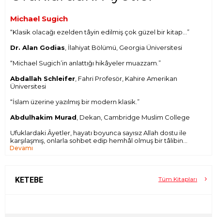
Michael Sugich
“Klasik olacağı ezelden tâyin edilmiş çok güzel bir kitap…”
Dr. Alan Godias
, İlahiyat Bölümü, Georgia Üniversitesi
“Michael Sugich’in anlattığı hikâyeler muazzam.”
Abdallah Schleifer
, Fahri Profesör, Kahire Amerikan
Üniversitesi
“İslam üzerine yazılmış bir modern klasik.”
Abdulhakim Murad
, Dekan, Cambridge Muslim College
Ufuklardaki Âyetler, hayatı boyunca sayısız Allah dostu ile
karşılaşmış, onlarla sohbet edip hemhâl olmuş bir tâlibin
Devamı
büyüleyici hâtıratı. Yaklaşık 40 yıl önce tasavvuf yoluna
intisap eden Amerikalı Michael (Harun) Sugich, hayatının 23
yılını Mekke-i Mükerreme’de geçirmiş, uzun yıllar da
Mağrip’te bulunmuş ve her gittiği yerde pek çok kıymetli
zevâta temas etmiş. Bir nevi modern zaman
KETEBE
Tüm Kitapları
menkıbelerinden oluşan bu kitap, Sugich’in penceresinden,
bizi gözlerden uzakta yaşayan irfan ehlinin dünyasına buyur
ediyor.