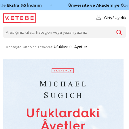
e Ekstra %5 İndirim
Üniversite ve Akademiye Özel 
Giriş / Üyelik
Anasayfa
Kitaplar
Tasavvuf
Ufuklardaki Ayetler