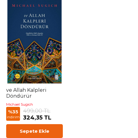
ve Allah Kalpleri
Döndürür
Michael Sugich
499,00 TL
%35
324,35 TL
indirim
Sepete Ekle