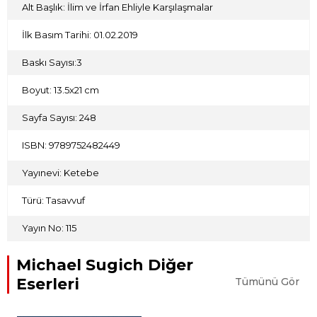
Sugich’in kendine has üslubuyla harmanladığı bu hikâyeler,
Alt Başlık: İlim ve İrfan Ehliyle Karşılaşmalar
her biri “sahilsiz bir deniz” olan Allah dostlarının hâllerine
bizleri aşina kılıyor.
İlk Basım Tarihi: 01.02.2019
Baskı Sayısı:3
Boyut: 13.5x21 cm
Sayfa Sayısı: 248
ISBN: 9789752482449
Yayınevi: Ketebe
Türü: Tasavvuf
Yayın No: 115
Michael Sugich Diğer
Eserleri
Tümünü Gör