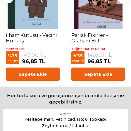
İlham Kutusu - Vecihi
Parlak Fikirler -
Hürkuş
Graham Bell
Beliz Yüksel
Tuğba Hatun Murat
149,00 TL
149,00 TL
%35
%35
96,85 TL
96,85 TL
indirim
indirim
Sepete Ekle
Sepete Ekle
Her türlü soru ve görüşünüz için bizimle iletişime
geçebilirsiniz.
Adres
Maltepe mah. Fetih cad. No: 6 Topkapı
Zeytinburnu / İstanbul