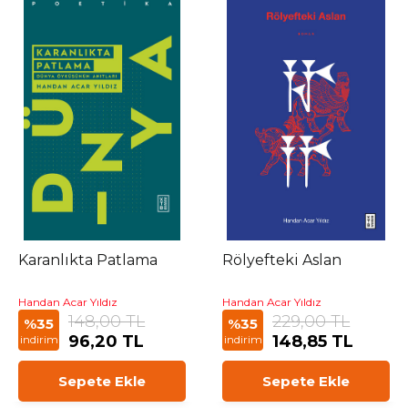
Karanlıkta Patlama
Rölyefteki Aslan
Handan Acar Yıldız
Handan Acar Yıldız
148,00 TL
229,00 TL
%35
%35
96,20 TL
148,85 TL
indirim
indirim
Sepete Ekle
Sepete Ekle