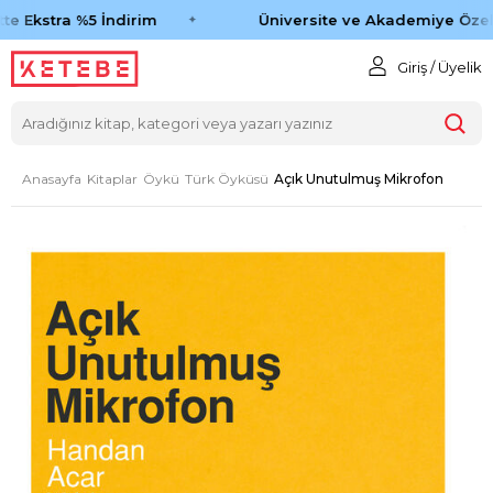
e Ekstra %5 İndirim
Üniversite ve Akademiye Özel 
Giriş / Üyelik
Anasayfa
Kitaplar
Öykü
Türk Öyküsü
Açık Unutulmuş Mikrofon