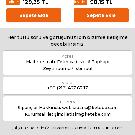
129,35 TL
98,15 TL
indirim
indirim
Sepete Ekle
Sepete Ekle
Her türlü soru ve görüşünüz için bizimle iletişime
geçebilirsiniz.
Adres
Maltepe mah. Fetih cad. No: 6 Topkapı
Zeytinburnu / İstanbul
Telefon
+90 (212) 467 65 17
E-Posta
Siparişler Hakkında:
web.siparis@ketebe.com
Kurumsal İletişim:
iletisim@ketebe.com
Çalışma Saatlerimiz:
Pazartesi - Cuma | 09:00 - 18:00'dir.