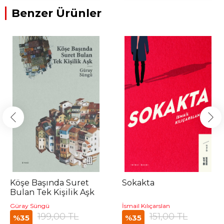
Benzer Ürünler
Köşe Başında Suret
Sokakta
Bulan Tek Kişilik Aşk
Güray Süngü
İsmail Kılıçarslan
199,00 TL
151,00 TL
%35
%35