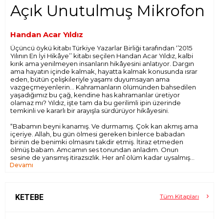
Açık Unutulmuş Mikrofon
Handan Acar Yıldız
Üçüncü öykü kitabı Türkiye Yazarlar Birliği tarafından ‘’2015
Yılının En İyi Hikâye’’ kitabı seçilen Handan Acar Yıldız, kalbi
kırık ama yenilmeyen insanların hikâyesini anlatıyor. Dargın
ama hayatın içinde kalmak, hayatta kalmak konusunda ısrar
eden, bütün çelişkileriyle yaşamı duyumsayan ama
vazgeçmeyenlerin… Kahramanların ölümünden bahsedilen
yaşadığımız bu çağ, kendine has kahramanlar üretiyor
olamaz mı? Yıldız, işte tam da bu gerilimli ipin üzerinde
temkinli ve kararlı bir arayışla sürdürüyor hikâyesini.
“Babamın beyni kanamış. Ve durmamış. Çok kan akmış ama
içeriye. Allah, bu gün ölmesi gereken binlerce babadan
birinin de benimki olmasını takdir etmiş. İtiraz etmeden
ölmüş babam. Amcamın ses tonundan anladım. Onun
sesine de yansımış itirazsızlık. Her anî ölüm kadar uysalmış
Devamı
babamın ölümü. İtirazını, bana miras bırakmış. Hazıra dağ
dayanmaz, çarçur etmeyeyim mirasımı dedim. Sıktım
dişlerimi. Yumruklarımı da…”
KETEBE
Tüm Kitapları