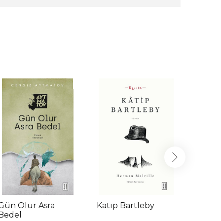
Gün Olur Asra
Katip Bartleby
Ada
Bedel