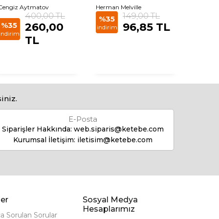
Cengiz Aytmatov
Herman Melville
Meşa Sel
400,00 TL
149,00 TL
%35
%35
260,00
96,85 TL
%35
indirim
indirim
indirim
TL
iniz.
E-Posta
Siparişler Hakkında:
web.siparis@ketebe.com
Kurumsal İletişim:
iletisim@ketebe.com
er
Sosyal Medya
Hesaplarımız
ça Sorulan Sorular