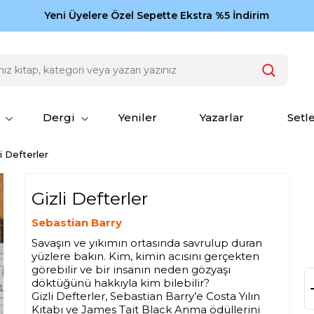
Zamansız eserler Ketebe'de: Cengiz Aytmatov
Yeni Üyelere Özel Sepette Ekstra %5 İndirim
150
Dergi
Yeniler
Yazarlar
Setl
li Defterler
Gizli Defterler
Sebastian Barry
Savaşın ve yıkımın ortasında savrulup duran
yüzlere bakın. Kim, kimin acısını gerçekten
görebilir ve bir insanın neden gözyaşı
döktüğünü hakkıyla kim bilebilir?
Gizli Defterler, Sebastian Barry’e Costa Yılın
Kitabı ve James Tait Black Anma ödüllerini