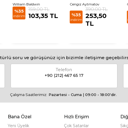
William Baldwin
Cengiz Aytmatov
159,00 TL
390,00 TL
%35
103,35 TL
%35
253,50
indirim
indirim
TL
türlü soru ve görüşünüz için bizimle iletişime geçebilirs
Telefon
+90 (212) 467 65 17
Çalışma Saatlerimiz:
Pazartesi - Cuma | 09:00 - 18:00'dir.
Bana Özel
Hızlı Erişim
Diğ
Yeni Üyelik
Çok Satanlar
Sık