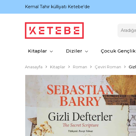
nıyor.
Kemal Tahir külliyatı Ketebe'de
Kitaplar
Diziler
Çocuk Gençlik
Anasayfa
Kitaplar
Roman
Çeviri Roman
Giz