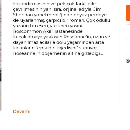
kazandırmasının ve pek çok farklı dile
çevrilmesinin yanı sıra, orijinal adıyla, Jim
Sheridan yönetmenliğinde beyaz perdeye
de uyarlanmış, çarpıcı bir roman. Çok ödüllü
yazarın bu eseri, yüzüncü yaşını
Roscommon Akıl Hastanesinde
kucaklamaya yaklaşan Roseanne’in, uzun ve
dayanılmaz acılarla dolu yaşamından arta
kalanların “epik bir trajedisini” sunuyor.
Roseanne’in döşemenin altına gizlediği
defterler, Doktor Grene’in, hastasına ilişkin
notlarıyla bir araya geliyor ve pırıltılıları
kaybolmuş anılardan yapılma bu yapboz
parçaları, bütün bir yaşam serüveninin can
alıcı noktalarını ortaya çıkarıyor. Yirminci
yüzyıl ortalarının İrlanda’sında yaşanan
çatışmalar, savaşın yarattığı dehşet duygusu,
toplumu kuşatan çaresizlik ve ikiyüzlülükle
bir yandan kaotik İrlanda portresi
resmedilirken bir yandan da vaktiyle,
Devamı
hayranlık uyandıran güzelliğini herkesin
kıskançlıkla seyrettiği bir kadının hayatını
tepetaklak eden atmosfer okuyucuya