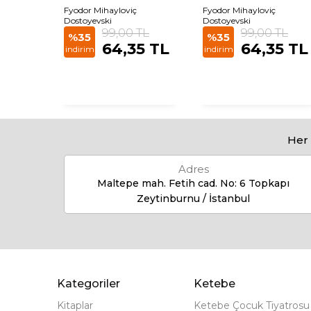
Fyodor Mihayloviç
Fyodor Mihayloviç
 TL
Dostoyevski
Dostoyevski
99,00 TL
99,00 TL
85
%35
%35
64,35 TL
64,35 TL
indirim
indirim
Her 
Adres
Maltepe mah. Fetih cad. No: 6 Topkapı
Zeytinburnu / İstanbul
Kategoriler
Ketebe
Kitaplar
Ketebe Çocuk Tiyatrosu