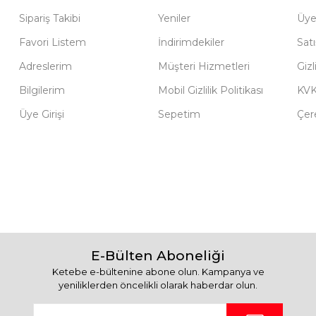
Sipariş Takibi
Yeniler
Üye
Favori Listem
İndirimdekiler
Sat
Adreslerim
Müşteri Hizmetleri
Gizl
Bilgilerim
Mobil Gizlilik Politikası
KV
Üye Girişi
Sepetim
Çere
E-Bülten Aboneliği
Ketebe e-bültenine abone olun. Kampanya ve
yeniliklerden öncelikli olarak haberdar olun.