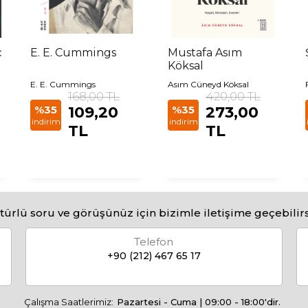
ç
E. E. Cummings
Mustafa Asım
Köksal
E. E. Cummings
Asım Cüneyd Köksal
168,00 TL
420,00 TL
%35
109,20
%35
273,00
indirim
indirim
TL
TL
türlü soru ve görüşünüz için bizimle iletişime geçebilirs
Telefon
+90 (212) 467 65 17
Çalışma Saatlerimiz:
Pazartesi - Cuma | 09:00 - 18:00'dir.