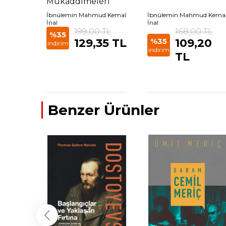
Mukaddimeleri
İbnülemin Mahmud Kemal
İbnülemin Mahmud Kema
İnal
İnal
199,00 TL
168,00 TL
%35
129,35 TL
%35
109,20
indirim
indirim
TL
Benzer Ürünler