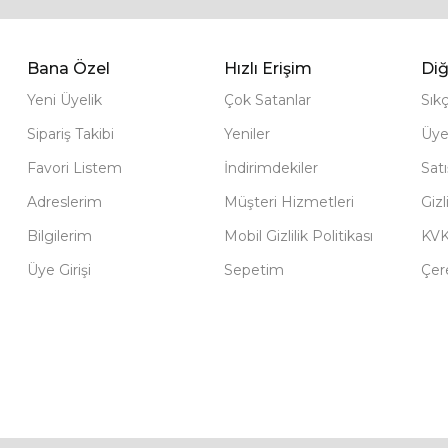
Bana Özel
Hızlı Erişim
Diğ
Yeni Üyelik
Çok Satanlar
Sık
Sipariş Takibi
Yeniler
Üye
Favori Listem
İndirimdekiler
Sat
Adreslerim
Müşteri Hizmetleri
Gizl
Bilgilerim
Mobil Gizlilik Politikası
KV
Üye Girişi
Sepetim
Çere