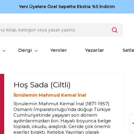
Zamansız eserler Ketebe'de: Cengiz Aytmatov
Yeni Üyelere Özel Sepette Ekstra %5 İndirim
150
Dergi
Yeniler
Yazarlar
Setl
Hoş Sada (Ciltli)
İbnülemin Mahmud Kemal İnal
İbnülemin Mahmut Kemal İnal (1871-1957)
Osmanlı İmparatorluğu’nda doğup Türkiye
Cumhuriyetinde yaşayan son dönem
aydınlarımızdan biri. Hayatı boyunca belge
topladı, okudu, araştırdı. Geride çok önemli
eserler bıraktı. Ketebe Yayınları olarak