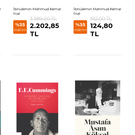
l
İbnülemin Mahmud Kemal
İbnülemin Mahmud Kemal
İnal
İnal
3.389,00 TL
192,00 TL
%35
2.202,85
%35
124,80
indirim
indirim
TL
TL