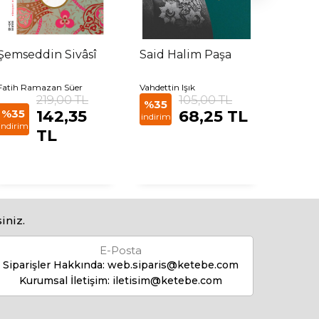
Şemseddin Sivâsî
Said Halim Paşa
İbn H
Fatih Ramazan Süer
Vahdettin Işık
Allen Ja
219,00 TL
105,00 TL
%35
%50
%35
142,35
68,25 TL
indirim
indirim
indirim
TL
iniz.
E-Posta
Siparişler Hakkında:
web.siparis@ketebe.com
Kurumsal İletişim:
iletisim@ketebe.com