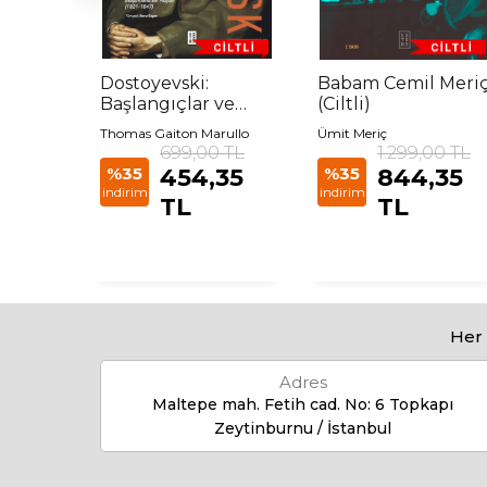
Dostoyevski:
Babam Cemil Meri
Başlangıçlar ve
(Ciltli)
Yaklaşan Fırtına
Thomas Gaiton Marullo
Ümit Meriç
 TL
699,00 TL
1.299,00 TL
35
%35
454,35
%35
844,35
indirim
indirim
TL
TL
Her 
Adres
Maltepe mah. Fetih cad. No: 6 Topkapı
Zeytinburnu / İstanbul