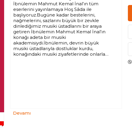
İbnülemin Mahmut Kemal İnal’ın tüm
eserlerini yayınlamaya Hoş Sâda ile
başlıyoruz.Bugüne kadar bestelerini,
nağmelerini, sazlarını büyük bir zevkle
dinlediğimiz musiki üstadlarını bir araya
getiren İbnülemin Mahmut Kemal İnal’ın
konağı adeta bir musiki
akademisiydi.İbnülemin, devrin büyük
musiki üstadlarıyla dostluklar kurdu,
konağındaki musiki ziyafetlerinde onlarla
birarada bulundu. Kimini uzaktan, kimini
yakından tanıdı.Son asır Türk musikişinasları
ile ilgili tüm bilgi ve belgeleri Hoş Sadâ
kitabında biraraya getirdi.
Hoş Sadâ’nın musiki kitaplığımızdaki yeri
emsalsizdir.
Devamı