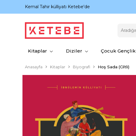
nıyor.
Kemal Tahir külliyatı Ketebe'de
Kitaplar
Diziler
Çocuk Gençlik
Anasayfa
Kitaplar
Biyografi
Hoş Sada (Ciltli)