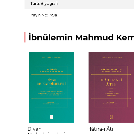
Türü: Biyografi
Yayın No: 179a
İbnülemin Mahmud Kemal
Divan
Hâtıra-i Âtıf