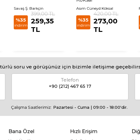
Savaş Ş. Barkçin
Asım Cüneyd Köksal
399,00 TL
420,00 TL
%35
259,35
%35
273,00
indirim
indirim
TL
TL
türlü soru ve görüşünüz için bizimle iletişime geçebilirs
Telefon
+90 (212) 467 65 17
Çalışma Saatlerimiz:
Pazartesi - Cuma | 09:00 - 18:00'dir.
Bana Özel
Hızlı Erişim
Diğ