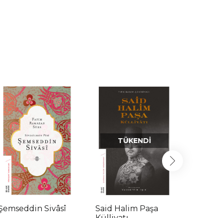
TÜKENDI
Şemseddin Sivâsî
Said Halim Paşa
Said H
Külliyatı