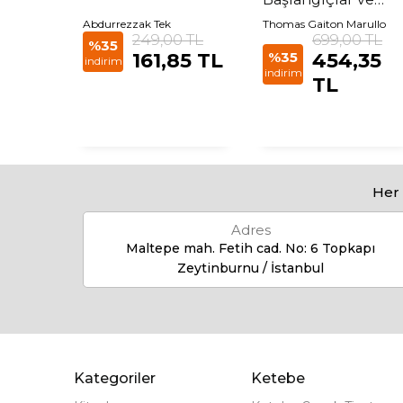
Yaklaşan Fırtına
Abdurrezzak Tek
Thomas Gaiton Marullo
 TL
249,00 TL
699,00 TL
%35
35
161,85 TL
%35
454,35
indirim
indirim
TL
Her 
Adres
Maltepe mah. Fetih cad. No: 6 Topkapı
Zeytinburnu / İstanbul
Kategoriler
Ketebe