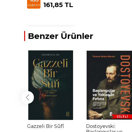
161,85 TL
indirim
Benzer Ürünler
Gazzeli Bir Sûfî
Dostoyevski:
Başlangıçlar ve