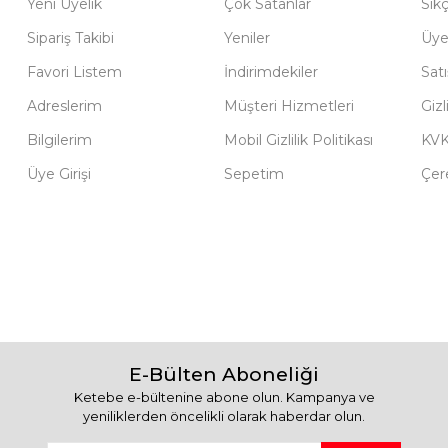
Yeni Üyelik
Çok Satanlar
Sık
Sipariş Takibi
Yeniler
Üye
Favori Listem
İndirimdekiler
Sat
Adreslerim
Müşteri Hizmetleri
Gizl
Bilgilerim
Mobil Gizlilik Politikası
KV
Üye Girişi
Sepetim
Çere
E-Bülten Aboneliği
Ketebe e-bültenine abone olun. Kampanya ve
yeniliklerden öncelikli olarak haberdar olun.