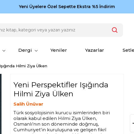
Zamansız eserler Ketebe'de: Cengiz Aytmatov
Yeni Üyelere Özel Sepette Ekstra %5 İndirim
150
Dergi
Yeniler
Yazarlar
Setl
Işığında Hilmi Ziya Ülken
Yeni Perspektifler Işığında
Hilmi Ziya Ülken
Salih Ünüvar
Türk sosyolojisinin kurucu isimlerinden biri
olarak kabul edilen Hilmi Ziya Ülken,
Osmanlı’nın son döneminde doğmuş,
Cumhuriyet’in kuruluşuna ve gelişen fikrî