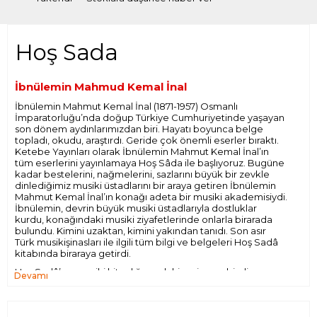
Hoş Sada
İbnülemin Mahmud Kemal İnal
İbnülemin Mahmut Kemal İnal (1871-1957) Osmanlı
İmparatorluğu’nda doğup Türkiye Cumhuriyetinde yaşayan
son dönem aydınlarımızdan biri. Hayatı boyunca belge
topladı, okudu, araştırdı. Geride çok önemli eserler bıraktı.
Ketebe Yayınları olarak İbnülemin Mahmut Kemal İnal’ın
tüm eserlerini yayınlamaya Hoş Sâda ile başlıyoruz. Bugüne
kadar bestelerini, nağmelerini, sazlarını büyük bir zevkle
dinlediğimiz musiki üstadlarını bir araya getiren İbnülemin
Mahmut Kemal İnal’ın konağı adeta bir musiki akademisiydi.
İbnülemin, devrin büyük musiki üstadlarıyla dostluklar
kurdu, konağındaki musiki ziyafetlerinde onlarla birarada
bulundu. Kimini uzaktan, kimini yakından tanıdı. Son asır
Türk musikişinasları ile ilgili tüm bilgi ve belgeleri Hoş Sadâ
kitabında biraraya getirdi.
Hoş Sadâ’nın musiki kitaplığımızdaki yeri emsalsizdir.
Devamı