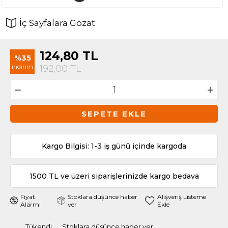
İç Sayfalara Gözat
124,80
TL
%35
indirim
192,00
TL
SEPETE EKLE
Kargo Bilgisi: 1-3 iş günü içinde kargoda
1500 TL ve üzeri siparişlerinizde kargo bedava
Fiyat
Stoklara düşünce haber
Alışveriş Listeme
Alarmı
ver
Ekle
Tükendi
Stoklara düşünce haber ver