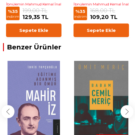
İbnülemin Mahmud Kemal İnal
İbnülemin Mahmud Kemal İnal
199,00 TL
168,00 TL
%35
%35
129,35 TL
109,20 TL
indirim
indirim
Sepete Ekle
Sepete Ekle
Benzer Ürünler