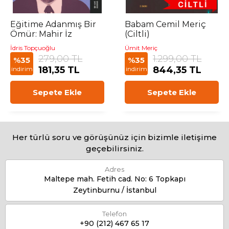
Eğitime Adanmış Bir
Babam Cemil Meriç
Ömür: Mahir İz
(Ciltli)
İdris Topçuoğlu
Ümit Meriç
279,00 TL
1.299,00 TL
%35
%35
181,35 TL
844,35 TL
indirim
indirim
Sepete Ekle
Sepete Ekle
Her türlü soru ve görüşünüz için bizimle iletişime
geçebilirsiniz.
Adres
Maltepe mah. Fetih cad. No: 6 Topkapı
Zeytinburnu / İstanbul
Telefon
+90 (212) 467 65 17