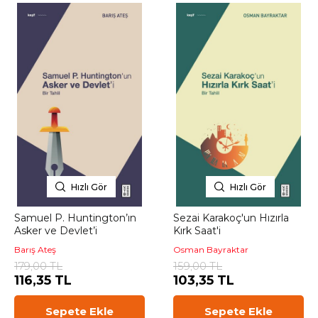
Hızlı Gör
Hızlı Gör
Samuel P. Huntington’ın
Sezai Karakoç'un Hızırla
Asker ve Devlet’i
Kırk Saat'i
Barış Ateş
Osman Bayraktar
179,00 TL
159,00 TL
116,35 TL
103,35 TL
Sepete Ekle
Sepete Ekle