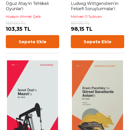
Oğuz Atay'ın Tehlikeli
Ludwig Wittgenstein’ın
Oyunlar'ı
Felsefi Soruşturmalar’ı
Hüseyin Ahmet Çelik
Michael O’Sullivan
159,00 TL
151,00 TL
103,35 TL
98,15 TL
Sepete Ekle
Sepete Ekle