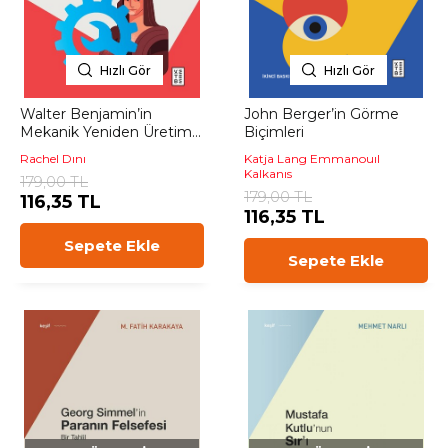
Hızlı Gör
Hızlı Gör
Walter Benjamin’in
John Berger’in Görme
Mekanik Yeniden Üretim
Biçimleri
Çağında Sanat Eseri
Rachel Dını
Katja Lang Emmanouıl
Kalkanıs
179,00 TL
179,00 TL
116,35 TL
116,35 TL
Sepete Ekle
Sepete Ekle