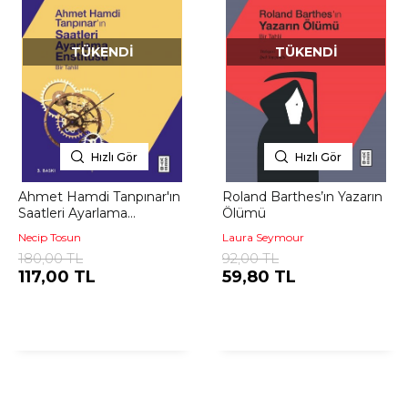
TÜKENDI
TÜKENDI
Hızlı Gör
Hızlı Gör
Ahmet Hamdi Tanpınar'ın
Roland Barthes’ın Yazarın
Saatleri Ayarlama
Ölümü
Enstitüsü
Necip Tosun
Laura Seymour
180,00 TL
92,00 TL
117,00 TL
59,80 TL