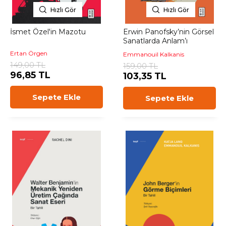
Hızlı Gör
Hızlı Gör
İsmet Özel'in Mazotu
Erwin Panofsky’nin Görsel
Sanatlarda Anlam’ı
Ertan Örgen
Emmanouil Kalkanis
149,00 TL
159,00 TL
96,85 TL
103,35 TL
Sepete Ekle
Sepete Ekle