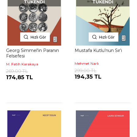
TÜKENDI
TÜKENDI
Hızlı Gör
Hızlı Gör
Georg Simmel'in Paranın
Mustafa Kutlu’nun Sır’ı
Felsefesi
Mehmet Narlı
M. Fatih Karakaya
299,00 TL
269,00 TL
194,35 TL
174,85 TL