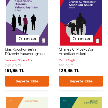
Hızlı Gör
Hızlı Gör
İdris Küçükömer’in
Charles C. Moskos’un
Düzenin Yabancılaşması
Amerikan Askeri
Mehmet Güven Avcı
Cemil Sağlam
249,00 TL
199,00 TL
161,85 TL
129,35 TL
Sepete Ekle
Sepete Ekle