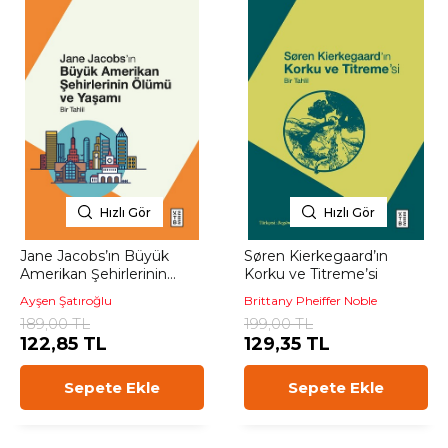
Hızlı Gör
Hızlı Gör
Jane Jacobs’ın Büyük
Søren Kierkegaard’ın
Amerikan Şehirlerinin
Korku ve Titreme’si
Ölümü ve Yaşamı
Ayşen Şatıroğlu
Brittany Pheiffer Noble
189,00 TL
199,00 TL
122,85 TL
129,35 TL
Sepete Ekle
Sepete Ekle