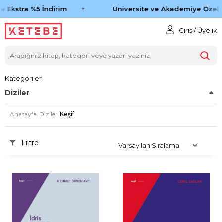
 Ekstra %5 İndirim
Üniversite ve Akademiye Özel %
Giriş / Üyelik
Kategoriler
Diziler
Anasayfa
Diziler
Keşif
Filtre