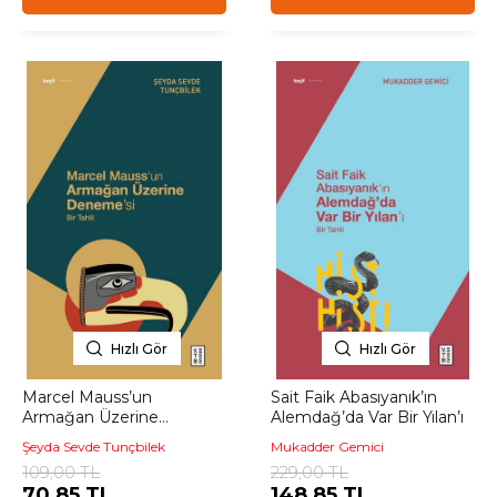
Hızlı Gör
Hızlı Gör
Marcel Mauss’un
Sait Faik Abasıyanık’ın
Armağan Üzerine
Alemdağ’da Var Bir Yılan’ı
Deneme’si
Şeyda Sevde Tunçbilek
Mukadder Gemici
109,00 TL
229,00 TL
70,85 TL
148,85 TL