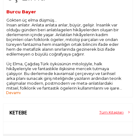
Burcu Bayer
Gökten üç elma düşmüş…
İnsan anlatır. Anlata anlata anlar, büyür, gelişir. İnsanlık var
olduğu günden beri anlatılagelen hikâyelerden oluşan bir
derlemenin içinde yaşar. Anlatılan hikâyelerin kadim
biçimleri olan folklorik ögeler, mitoloji parçaları ve ondan
türeyen fantazma hem insanlığın ortak bilincini ifade eder
hem de metafizik alanın sınırlarında gezinerek bizi ifade
edilemeyen o büyülü coğrafyaya çağırır.
Üç Elma, Çağdaş Türk öyküsünün mitolojiyle, halk
hikâyeleriyle ve fantastikle ilişkisine mercek tutmaya
çalışıyor. Bu derlemede kavramsal çerçeveyi ve tarihsel
arka planı sunacak giriş niteliğinde yazıların ardından teorik
çalışmalar modern, postmodern ve meta-anlatılardaki
mitsel, folklorik ve fantastik ögelerin kullanımlarını ve işaret
Devamı
ettikleri anlam halelerini göstermeye çalışıyor. Son olarak
da Türk edebiyatında bu kaynakların nasıl kullanıldığını ve
dönüştüğünü gösteren denemelere yer veriliyor.
…biri anlatanın, biri dinleyenin, biri de kahramanın başına.
KETEBE
Tüm Kitapları