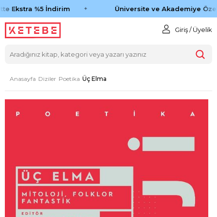
te Ekstra %5 İndirim
Üniversite ve Akademiye Özel
Giriş / Üyelik
Anasayfa
Diziler
Poetika
Üç Elma