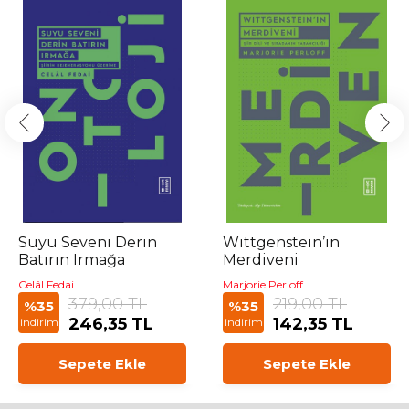
Suyu Seveni Derin
Wittgenstein’ın
Batırın Irmağa
Merdiveni
Celâl Fedai
Marjorie Perloff
379,00 TL
219,00 TL
%35
%35
246,35 TL
142,35 TL
indirim
indirim
Sepete Ekle
Sepete Ekle