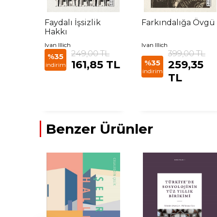
Faydalı İşsizlik
Farkındalığa Övgü
Hakkı
Ivan Illich
Ivan Illich
249,00 TL
399,00 TL
%35
161,85 TL
%35
259,35
indirim
indirim
TL
Benzer Ürünler