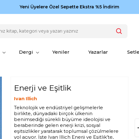
Zamansız eserler Ketebe'de: Cengiz Aytmatov
Yeni Üyelere Özel Sepette Ekstra %5 İndirim
150
Dergi
Yeniler
Yazarlar
Setl
Enerji ve Eşitlik
Ivan Illich
Teknolojik ve endüstriyel gelişmelerle
birlikte, dünyadaki birçok ülkenin
benimsediği sürekli büyüme ideolojisi ve
beraberinde gelen enerji krizi, sosyal
eşitsizlikler yaratarak toplumsal çözülmelere
yol açıyor. İşte Ivan Illich Enerji ve Eşitlik’te,