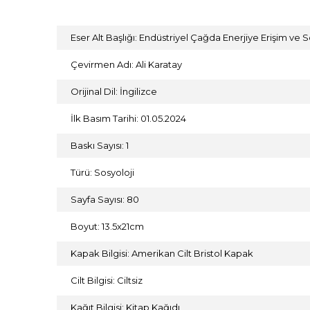
Eser Alt Başlığı: Endüstriyel Çağda Enerjiye Erişim ve S
Çevirmen Adı: Ali Karatay
Orijinal Dil: İngilizce
İlk Basım Tarihi: 01.05.2024
Baskı Sayısı: 1
Türü: Sosyoloji
Sayfa Sayısı: 80
Boyut: 13.5x21cm
Kapak Bilgisi: Amerikan Cilt Bristol Kapak
Cilt Bilgisi: Ciltsiz
Kağıt Bilgisi: Kitap Kağıdı