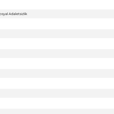
zamanda tüm bu sorunlara radikal bir
çözüm önerisi olarak da karşımıza çıkıyor.
osyal Adaletsizlik