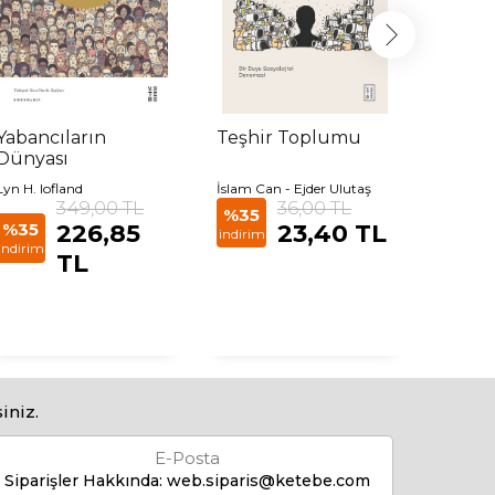
Yabancıların
Teşhir Toplumu
İnsanı
Dünyası
Lyn H. lofland
İslam Can - Ejder Ulutaş
Kadir Ca
349,00 TL
36,00 TL
%35
%35
%35
226,85
23,40 TL
indirim
indirim
indirim
TL
iniz.
E-Posta
Siparişler Hakkında:
web.siparis@ketebe.com