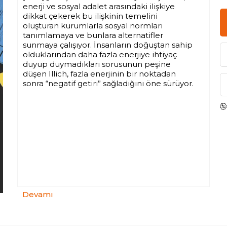
enerji ve sosyal adalet arasındaki ilişkiye
dikkat çekerek bu ilişkinin temelini
oluşturan kurumlarla sosyal normları
tanımlamaya ve bunlara alternatifler
sunmaya çalışıyor. İnsanların doğuştan sahip
olduklarından daha fazla enerjiye ihtiyaç
duyup duymadıkları sorusunun peşine
düşen Illich, fazla enerjinin bir noktadan
sonra “negatif getiri” sağladığını öne sürüyor.
Ivan Illich, aşırı enerji kullanımının bir
yandan fiziksel çevreyi tahrip, insanların
yozlaşıp köleleşmesi, eşitlik, boş zaman ve
bağımsız hareket etme kapasitesinin
azalması gibi olumsuz sonuçlarına
değinerek öte yandan enerjiye eşit olmayan
erişimin insanlar arasında oluşturduğu
uçuruma dikkat çekiyor.
Enerji ve Eşitlik, yalnızca endüstriyel
Devamı
gelişme, sosyal adalet ve kişisel özgürlük
arasında baş gösteren bu dengesizlikleri
gözler önüne sermekle kalmıyor aynı