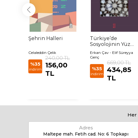
ık
Şehrin Halleri
Türkiye’de
Sosyolojinin Yüz
Yıllık Birikimi
Celaleddin Çelik
Erkan Çav - Elif Süreyya
 TL
240,00 TL
Genç
669,00 TL
5 TL
%35
156,00
%35
434,85
indirim
TL
indirim
TL
Her 
Adres
Maltepe mah. Fetih cad. No: 6 Topkapı