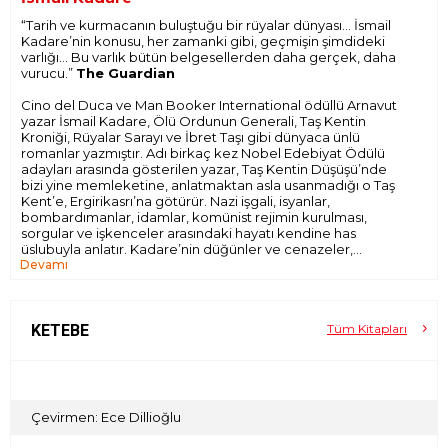
“Tarih ve kurmacanın buluştuğu bir rüyalar dünyası... İsmail
Kadare’nin konusu, her zamanki gibi, geçmişin şimdideki
varlığı... Bu varlık bütün belgesellerden daha gerçek, daha
vurucu.”
The Guardian
Cino del Duca ve Man Booker International ödüllü Arnavut
yazar İsmail Kadare, Ölü Ordunun Generali, Taş Kentin
Kroniği, Rüyalar Sarayı ve İbret Taşı gibi dünyaca ünlü
romanlar yazmıştır. Adı birkaç kez Nobel Edebiyat Ödülü
adayları arasında gösterilen yazar, Taş Kentin Düşüşü’nde
bizi yine memleketine, anlatmaktan asla usanmadığı o Taş
Kent’e, Ergirikasrı’na götürür. Nazi işgali, isyanlar,
bombardımanlar, idamlar, komünist rejimin kurulması,
sorgular ve işkenceler arasındaki hayatı kendine has
üslubuyla anlatır. Kadare’nin düğünler ve cenazeler,
Devamı
şölenler ve çarpışmalarla dolu romanlarını okurken,
anlatmaktan bıkmadığı Taş Kent’in aslında dünyanın ve
hayatın ta kendisi olduğunu fark ederiz. Bütün faciaları,
gülünçlüğü, acımasızlığı ve güzelliğiyle bütün bir dünya ve
bütün bir tarih, bu taş kenttedir.
KETEBE
Tüm Kitapları
Çevirmen: Ece Dillioğlu