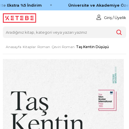
te Ekstra %5 İndirim
Üniversite ve Akademiye Özel 
Giriş / Üyelik
Anasayfa
Kitaplar
Roman
Çeviri Roman
Taş Kentin Düşüşü