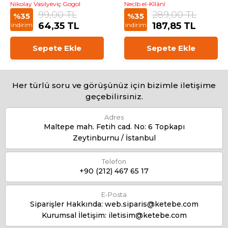
Nikolay Vasilyeviç Gogol
Necîb el-Kîlânî
99,00 TL
289,00 TL
%35
%35
64,35 TL
187,85 TL
indirim
indirim
Sepete Ekle
Sepete Ekle
Her türlü soru ve görüşünüz için bizimle iletişime
geçebilirsiniz.
Adres
Maltepe mah. Fetih cad. No: 6 Topkapı
Zeytinburnu / İstanbul
Telefon
+90 (212) 467 65 17
E-Posta
Siparişler Hakkında:
web.siparis@ketebe.com
Kurumsal İletişim:
iletisim@ketebe.com