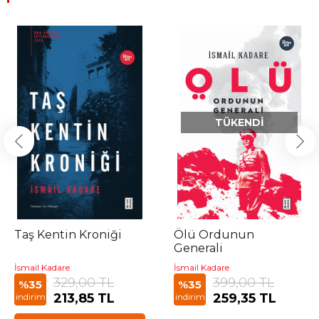
TÜKENDI
Taş Kentin Kroniği
Ölü Ordunun
Generali
İsmail Kadare
İsmail Kadare
329,00 TL
399,00 TL
%35
%35
213,85 TL
259,35 TL
indirim
indirim