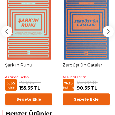
Şark’ın Ruhu
Zerdüşt'ün Gataları
Ali Nihad Tarlan
Ali Nihad Tarlan
239,00 TL
139,00 TL
%35
%35
155,35 TL
90,35 TL
indirim
indirim
Sepete Ekle
Sepete Ekle
Benzer Ürünler