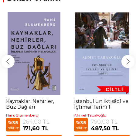
Kaynaklar, Nehirler,
İstanbul’un İktisâdî ve
Buz Dağları
İçtimâî Tarihi 1
Hans Blumenberg
Ahmet Tabakoğlu
264,00 TL
750,00 TL
%35
%35
171,60 TL
487,50 TL
indirim
indirim