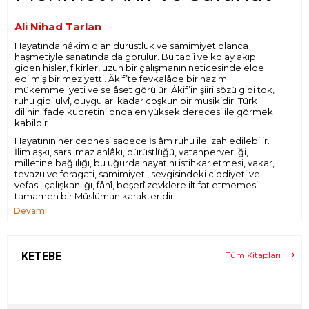
Ali Nihad Tarlan
Hayatında hâkim olan dürüstlük ve samimiyet olanca
haşmetiyle sanatında da görülür. Bu tabiî ve kolay akıp
giden hisler, fikirler, uzun bir çalışmanın neticesinde elde
edilmiş bir meziyetti. Âkif’te fevkalâde bir nazım
mükemmeliyeti ve selâset görülür. Âkif’in şiiri sözü gibi tok,
ruhu gibi ulvî, duyguları kadar coşkun bir musikidir. Türk
dilinin ifade kudretini onda en yüksek derecesi ile görmek
kabildir.
Hayatının her cephesi sadece İslâm ruhu ile izah edilebilir.
İlim aşkı, sarsılmaz ahlâkı, dürüstlüğü, vatanperverliği,
milletine bağlılığı, bu uğurda hayatını istihkar etmesi, vakar,
tevazu ve feragati, samimiyeti, sevgisindeki ciddiyeti ve
vefası, çalışkanlığı, fânî, beşerî zevklere iltifat etmemesi
tamamen bir Müslüman karakteridir
Devamı
KETEBE
Tüm Kitapları