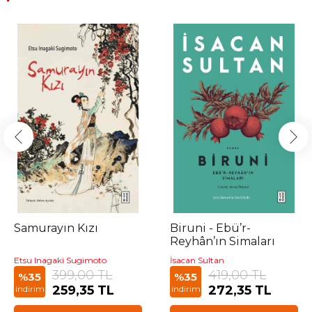
Samurayın Kızı
Biruni - Ebü’r-
Reyhân’ın Simaları
Etsu Inagaki Sugimoto
İsacan Sultan
399,00 TL
419,00 TL
%35
%35
259,35 TL
272,35 TL
indirim
indirim