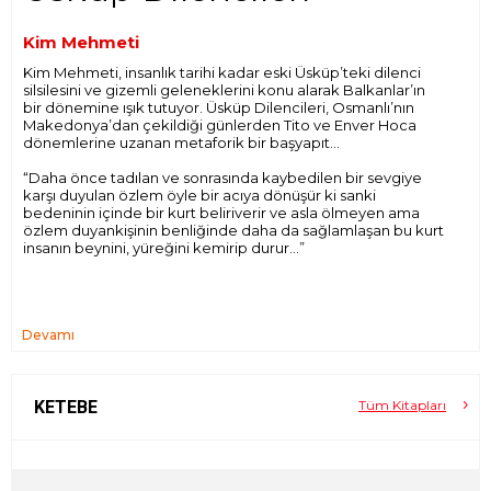
Kim Mehmeti
Kim Mehmeti, insanlık tarihi kadar eski Üsküp’teki dilenci
silsilesini ve gizemli geleneklerini konu alarak Balkanlar’ın
bir dönemine ışık tutuyor. Üsküp Dilencileri, Osmanlı’nın
Makedonya’dan çekildiği günlerden Tito ve Enver Hoca
dönemlerine uzanan metaforik bir başyapıt…
“Daha önce tadılan ve sonrasında kaybedilen bir sevgiye
karşı duyulan özlem öyle bir acıya dönüşür ki sanki
bedeninin içinde bir kurt beliriverir ve asla ölmeyen ama
özlem duyankişinin benliğinde daha da sağlamlaşan bu kurt
insanın beynini, yüreğini kemirip durur…”
Devamı
KETEBE
Tüm Kitapları