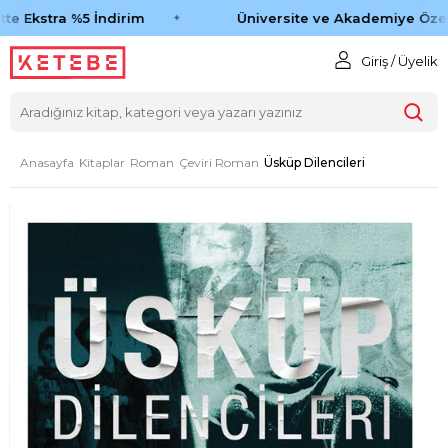
e Ekstra %5 İndirim
Üniversite ve Akademiye Özel 
Giriş / Üyelik
Anasayfa
Kitaplar
Roman
Çeviri Roman
Üsküp Dilencileri