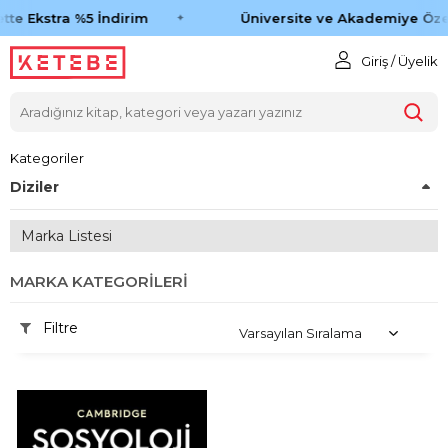
tte Ekstra %5 İndirim
Üniversite ve Akademiye Öze
Giriş / Üyelik
Kategoriler
Diziler
Marka Listesi
MARKA KATEGORILERI
Filtre